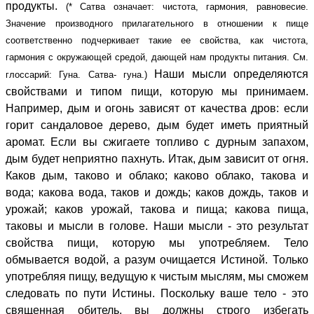
продукты.
(* Сатва означает: чистота, гармония, равновесие.
Значение производного прилагательного в отношении к пище
соответственно подчеркивает такие ее свойства, как чистота,
гармония с окружающей средой, дающей нам продукты питания. См.
Наши мысли определяются
глоссарий: Гуна. Сатва- гуна.)
свойствами и типом пищи, которую мы принимаем.
Например, дым и огонь зависят от качества дров: если
горит сандаловое дерево, дым будет иметь приятный
аромат. Если вы сжигаете топливо с дурным запахом,
дым будет неприятно пахнуть. Итак, дым зависит от огня.
Каков дым, таково и облако; каково облако, такова и
вода; какова вода, таков и дождь; каков дождь, таков и
урожай; каков урожай, такова и пища; какова пища,
таковы и мысли в голове. Наши мысли - это результат
свойства пищи, которую мы употребляем. Тело
обмывается водой, а разум очищается Истиной. Только
употребляя пищу, ведущую к чистым мыслям, мы сможем
следовать по пути Истины. Поскольку ваше тело - это
священная обитель, вы должны строго избегать