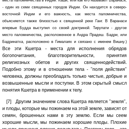
места паломничества в Индии. Каши, или как его называют Варанаси,
- один из семи священных городов Индии. Он находится в северо-
восточной Индии и его важность, как места паломничества,
объясняется также близостью к священной реке Ганг. В Варанаси
впервые Будда выступил со своей доктриной. Тирупати - другое
место паломничества, расположенное в Андра Прадеш. Бадри, или
Бадринатха, расположено в Гималаях и связано с именем Вишну.)
Все эти Кшетра - места для исполнения обрядов
богопочитания, благотворительности, принятия
религиозных обетов и других священнодействий.
Подобно этому и в отношении тела - "поля действия"
человека, должны преобладать только чистые, добрые и
возвышенные мысли и поступки. В этом скрытый смысл
понятия Кшетра в применении к телу.
[7] Другим значением слова Кшетра является "земля",
и плоды, которые мы пожинаем на этой земле, зависят от
семян, брошенных нами в эту землю. Если мы сеем
хорошие мысли, мы пожинаем хорошие плоды. Плохие