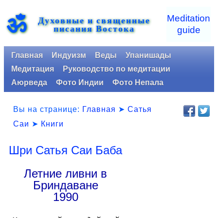
ॐ
Meditation
Духовные и священные
писания Востока
guide
Главная
Индуизм
Веды
Упанишады
Медитация
Руководство по медитации
Аюрведа
Фото Индии
Фото Непала
Вы на странице:
Главная
➤
Сатья
Саи
➤
Книги
Шри Сатья Саи Баба
Летние ливни в
Бриндаване
1990