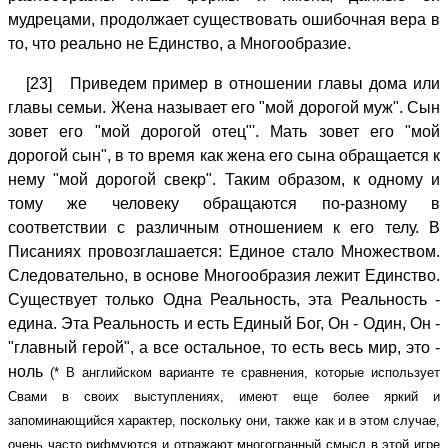
мудрецами, продолжает существовать ошибочная вера в
то, что реально не Единство, а Многообразие.
[23] Приведем пример в отношении главы дома или
главы семьи. Жена называет его "мой дорогой муж". Сын
зовет его "мой дорогой отец"'. Мать зовет его "мой
дорогой сын", в то время как жена его сына обращается к
нему "мой дорогой свекр". Таким образом, к одному и
тому же человеку обращаются по-разному в
соответствии с различным отношением к его телу. В
Писаниях провозглашается: Единое стало Множеством.
Следовательно, в основе Многообразия лежит Единство.
Существует только Одна Реальность, эта Реальность -
едина. Эта Реальность и есть Единый Бог, Он - Один, Он -
"главный герой", а все остальное, то есть весь мир, это -
ноль
(* В английском варианте те сравнения, которые использует
Свами в своих выступлениях, имеют еще более яркий и
запоминающийся характер, поскольку они, также как и в этом случае,
очень часто рифмуются и отражают многогранный смысл в этой игре