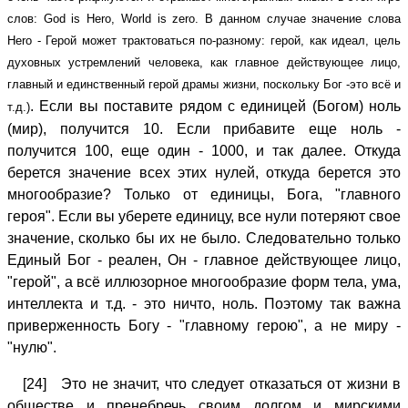
слов: God is Hero, World is zero. В данном случае значение слова
Hero - Герой может трактоваться по-разному: герой, как идеал, цель
духовных устремлений человека, как главное действующее лицо,
главный и единственный герой драмы жизни, поскольку Бог -это всё и
. Если вы поставите рядом с единицей (Богом) ноль
т.д.)
(мир), получится 10. Если прибавите еще ноль -
получится 100, еще один - 1000, и так далее. Откуда
берется значение всех этих нулей, откуда берется это
многообразие? Только от единицы, Бога, "главного
героя". Если вы уберете единицу, все нули потеряют свое
значение, сколько бы их не было. Следовательно только
Единый Бог - реален, Он - главное действующее лицо,
"герой", а всё иллюзорное многообразие форм тела, ума,
интеллекта и т.д. - это ничто, ноль. Поэтому так важна
приверженность Богу - "главному герою", а не миру -
"нулю".
[24] Это не значит, что следует отказаться от жизни в
обществе и пренебречь своим долгом и мирскими