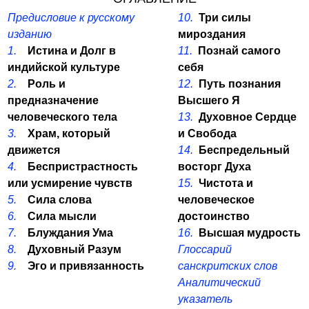
Предисловие к русскому
10.
Три силы
изданию
мироздания
1.
Истина и Долг в
11.
Познай самого
индийской культуре
себя
2.
Роль и
12.
Путь познания
предназначение
Высшего Я
человеческого тела
13.
Духовное Сердце
3.
Храм, который
и Свобода
движется
14.
Беспредельный
4.
Беспристрастность
восторг Духа
или усмирение чувств
15.
Чистота и
5.
Сила слова
человеческое
6.
Сила мысли
достоинство
7.
Блуждания Ума
16.
Высшая мудрость
8.
Духовный Разум
Глоссарий
9.
Эго и привязанность
санскритских слов
Аналитический
указатель