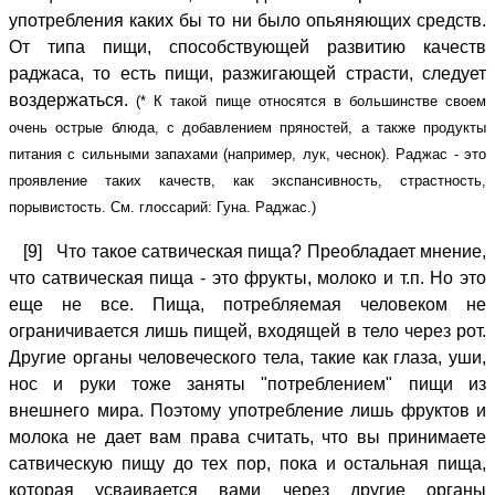
употребления каких бы то ни было опьяняющих средств.
От типа пищи, способствующей развитию качеств
раджаса, то есть пищи, разжигающей страсти, следует
воздержаться.
(* К такой пище относятся в большинстве своем
очень острые блюда, с добавлением пряностей, а также продукты
питания с сильными запахами (например, лук, чеснок). Раджас - это
проявление таких качеств, как экспансивность, страстность,
порывистость. См. глоссарий: Гуна. Раджас.)
[9] Что такое сатвическая пища? Преобладает мнение,
что сатвическая пища - это фрукты, молоко и т.п. Но это
еще не все. Пища, потребляемая человеком не
ограничивается лишь пищей, входящей в тело через рот.
Другие органы человеческого тела, такие как глаза, уши,
нос и руки тоже заняты "потреблением" пищи из
внешнего мира. Поэтому употребление лишь фруктов и
молока не дает вам права считать, что вы принимаете
сатвическую пищу до тех пор, пока и остальная пища,
которая усваивается вами через другие органы