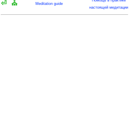
Помощь в практике
⏎
⛪
Meditation guide
настоящей медитации