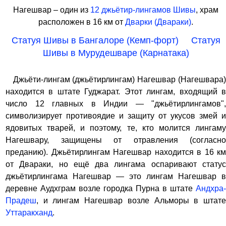
Нагешвар – один из
12 джьётир-лингамов Шивы
, храм
расположен в 16 км от
Дварки (Двараки)
.
Статуя Шивы в Бангалоре (Кемп-форт)
Статуя
Шивы в Мурудешваре (Карнатака)
Джьёти-лингам (джьётирлингам) Нагешвар (Нагешвара)
находится в штате Гуджарат. Этот лингам, входящий в
число 12 главных в Индии — "джьётирлингамов",
символизирует противоядие и защиту от укусов змей и
ядовитых тварей, и поэтому, те, кто молится лингаму
Нагешвару, защищены от отравления (согласно
преданию). Джьётирлингам Нагешвар находится в 16 км
от Двараки, но ещё два лингама оспаривают статус
джьётирлингама Нагешвар — это лингам Нагешвар в
деревне Аудхграм возле городка Пурна в штате
Андхра-
Прадеш
, и лингам Нагешвар возле Альморы в штате
Уттаракханд
.