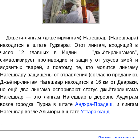
Джьёти-лингам (джьётирлингам) Нагешвар (Нагешвара)
находится в штате Гуджарат. Этот лингам, входящий в
число 12 главных в Индии — "джьётирлингамов",
символизирует противоядие и защиту от укусов змей и
ядовитых тварей, и поэтому, те, кто молится лингаму
Нагешвару, защищены от отравления (согласно преданию).
Джьётир-лингам Нагешвар находится в 16 км от Двараки,
но ещё два лингама оспаривают статус джьётирлингама
Нагешвар — это лингам Нагешвар в деревне Аудхграм
возле городка Пурна в штате
Андхра-Прадеш
, и линга
Нагешвар возле Альморы в штате
Уттаракханд
.