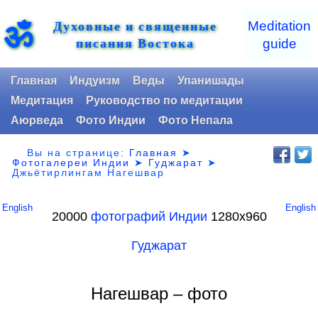
Духовные и священные
ॐ
Meditation
писания Востока
guide
Главная
Индуизм
Веды
Упанишады
Медитация
Руководство по медитации
Аюрведа
Фото Индии
Фото Непала
Вы на странице:
Главная
➤
Фотогалереи Индии
➤
Гуджарат
➤
Джьётирлингам Нагешвар
English
English
20000
фотографий Индии
1280х960
Гуджарат
Нагешвар – фото