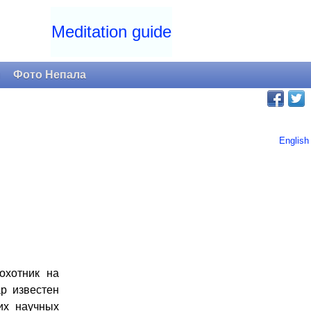
Meditation guide
и
Фото Непала
English
охотник на
ар известен
их научных