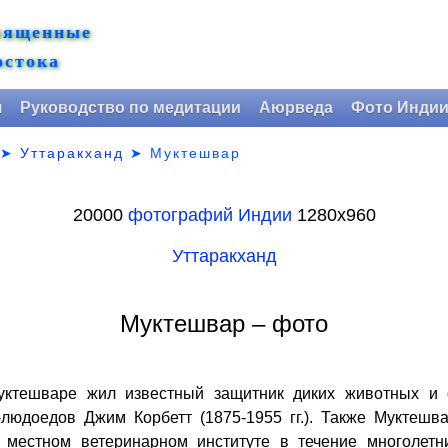
вященные
остока
я
Руководство по медитации
Аюрведа
Фото Инди
➤
Уттаракханд
➤
Муктешвар
20000
фотографий Индии
1280х960
Уттаракханд
Муктешвар – фото
ктешваре жил известный защитник диких животных и 
людоедов Джим Корбетт (1875-1955 гг.). Также Муктешв
в местном ветеринарном институте в течение многолетн