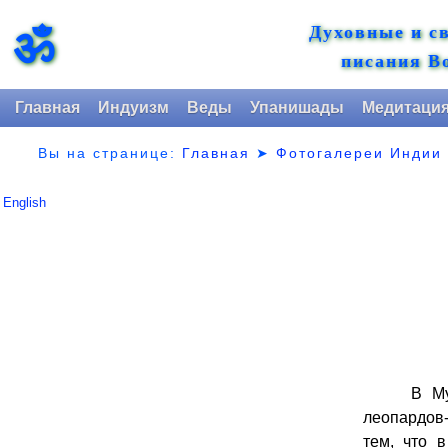
Духовные и с
ॐ
писания В
Главная
Индуизм
Веды
Упанишады
Медитаци
Вы на странице:
Главная
➤
Фотогалереи Индии
English
В Му
леопардов-
тем, что 