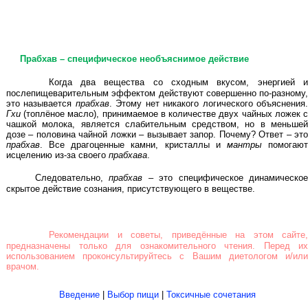
Прабхав – специфическое необъяснимое действие
Когда два вещества со сходным вкусом, энергией 
послепищеварительным эффектом действуют совершенно по-разному,
это называется
прабхав
. Этому нет никакого логического объяснения
Гхи
(топлёное масло), принимаемое в количестве двух чайных ложек с
чашкой молока, является слабительным средством, но в меньшей
дозе – половина чайной ложки – вызывает запор. Почему? Ответ – это
прабхав
. Все драгоценные камни, кристаллы и
мантры
помогаю
исцелению из-за своего
прабхава
.
Следовательно,
прабхав
– это специфическое динамическо
скрытое действие сознания, присутствующего в веществе.
Рекомендации и советы, приведённые на этом сайте
предназначены только для ознакомительного чтения. Перед их
использованием проконсультируйтесь с Вашим диетологом и/или
врачом.
Введение
|
Выбор пищи
|
Токсичные сочетания