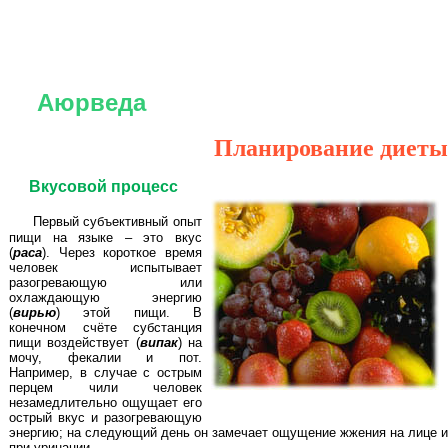
Аюрведа
Планирование диеты
Вкусовой процесс
Первый субъективный опыт
пищи на языке – это вкус
(
раса
). Через короткое время
человек испытывает
разогревающую или
охлаждающую энергию
(
вирью
) этой пищи. В
конечном счёте субстанция
пищи воздействует (
випак
) на
мочу, фекалии и пот.
Например, в случае с острым
перцем чили человек
незамедлительно ощущает его
острый вкус и разогревающую
энергию; на следующий день он замечает ощущение жжения на лице и
при уринации.