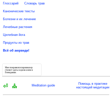
Глоссарий
Словарь трав
Канонические тексты
Болезни и их лечение
Лечебные растения
Целебная йога
Продукты из трав
Всё об аюрведе!
Мне понравился парикмахер
стилист
здесь
ходила к ним в
Геленджике.
Помощь в практике
⏎
⛪
Meditation guide
настоящей медитации