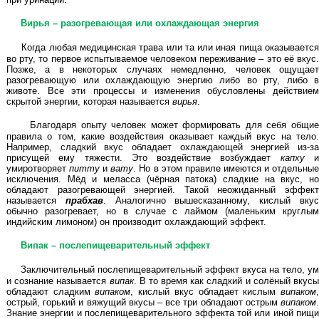
Вирья – разогревающая или охлаждающая энергия
Когда любая медицинская трава или та или иная пища оказываетс
во рту, то первое испытываемое человеком переживание – это её вкус.
Позже, а в некоторых случаях немедленно, человек ощущает
разогревающую или охлаждающую энергию либо во рту, либо в
животе. Все эти процессы и изменения обусловлены действием
скрытой энергии, которая называется
вирья
.
Благодаря опыту человек может формировать для себя общи
правила о том, какие воздействия оказывает каждый вкус на тело.
Например, сладкий вкус обладает охлаждающей энергией из-за
присущей ему тяжести. Это воздействие возбуждает
капху
умиротворяет
питту
и
вату
. Но в этом правиле имеются и отдельны
исключения. Мёд и меласса (чёрная патока) сладкие на вкус, но
обладают разогревающей энергией. Такой неожиданный эффект
называется
прабхав
. Аналогично вышесказанному, кислый вку
обычно разогревает, но в случае с лаймом (маленьким круглым
индийским лимоном) он производит охлаждающий эффект.
Випак – послепищеварительный эффект
Заключительный послепищеварительный эффект вкуса на тело, ум
и сознание называется
випак
. В то время как сладкий и солёный вкус
обладают сладким
випаком
, кислый вкус обладает кислым
випаком
острый, горький и вяжущий вкусы – все три обладают острым
випаком
.
Знание энергии и послепищеварительного эффекта той или иной пищи