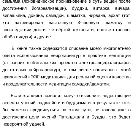
самьяма (ясновидческое проникновение в суть вещей после
достижения йогареализации), буддхи, витарка, вичара,
випашьяна, дхьяна, самадхи, шаматха, нирвана, архат (тот,
кто натренировал настоящую 3-часовую шаматху и
впоследствии достиг четвёртой джханы и, соответственно,
обрёл сиддхи) и другие.
В книге также содержится описание моего многолетнего
опыта использования нейрогарнитур в практике медитации
(от ранних любительских проектов электроэнцефалографов
до готовых нейрогарнитур), в том числе написанных мной
приложений «ЭЭГ-медитация» для реальной оценки качества
и продолжительности медитации самадхи/шаматхи.
Если эта книга позволит кому-то выяснить недостающие
аспекты учений раджа-йоги и буддизма и в результате хотя
бы заметно продвинуться на этом пути, не говоря уже о
достижении цели учений Патанджали и Будды, это будет
невероятной удачей.