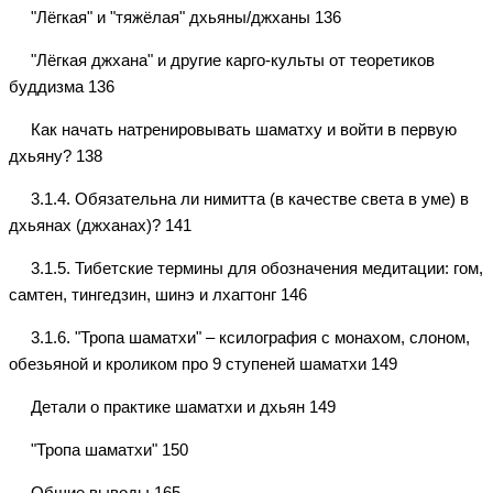
"Лёгкая" и "тяжёлая" дхьяны/джханы 136
"Лёгкая джхана" и другие карго-культы от теоретиков
буддизма 136
Как начать натренировывать шаматху и войти в первую
дхьяну? 138
3.1.4. Обязательна ли нимитта (в качестве света в уме) в
дхьянах (джханах)? 141
3.1.5. Тибетские термины для обозначения медитации: гом,
самтен, тингедзин, шинэ и лхагтонг 146
3.1.6. "Тропа шаматхи" – ксилография с монахом, слоном,
обезьяной и кроликом про 9 ступеней шаматхи 149
Детали о практике шаматхи и дхьян 149
"Тропа шаматхи" 150
Общие выводы 165