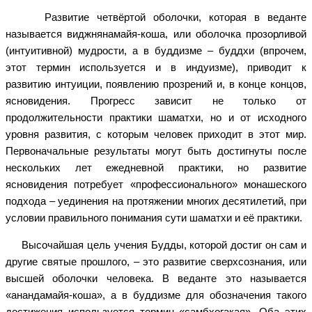
Развитие четвёртой оболочки, которая в веданте
называется виджнянамайя-коша, или оболочка прозорливой
(интуитивной) мудрости, а в буддизме – буддхи (впрочем,
этот термин используется и в индуизме), приводит к
развитию интуиции, появлению прозрений и, в конце концов,
ясновидения. Прогресс зависит не только от
продолжительности практики шаматхи, но и от исходного
уровня развития, с которым человек приходит в этот мир.
Первоначальные результаты могут быть достигнуты после
нескольких лет ежедневной практики, но развитие
ясновидения потребует «профессионального» монашеского
подхода – уединения на протяжении многих десятилетий, при
условии правильного понимания сути шаматхи и её практики.
Высочайшая цель учения Будды, которой достиг он сам и
другие святые прошлого, – это развитие сверхсознания, или
высшей оболочки человека. В веданте это называется
«анандамайя-коша», а в буддизме для обозначения такого
достижения используется термин «самбхогакая». Оба этих