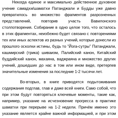
Некогда единое и максимально действенное духовное
учение самадхи/шаматхи Патанджали и Будды уже давно
превратилось во множество фрагментов разрозненных
представлений, повторив участь Вавилонского
столпотворения. Собирание в одно целое того, что осталось
в этих фрагментах, неизбежно будет связано с повторениями
тех или иных аспектов из разных учений, которые донесли из
прошлого осколки истины, будь то "Йога-сутры" Патанджали,
кашмирский (трика) шиваизм, Палийский канон, Китайский
буддийский канон, махаяна, ваджраяна и множество других
учений, дошедших до нас в том или ином виде, претерпев
значительные изменения за последние 1-2 тысячи лет.
Во-вторых, в книге приводятся подытоживания
содержания подглав, глав и даже всей книги. Само собой, что
при этом будут повторяться ключевые моменты, такие как,
например, указание на исчезновение прогресса в практике
шаматхи при перерыве на 1-2 недели. Причём именно это
указание является крайне важной информацией, и при этом