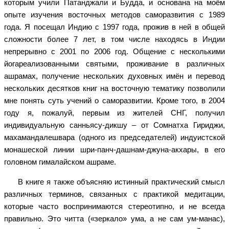
которым учили Патанджали и Будда, и основана на моём
опыте изучения восточных методов саморазвития с 1989
года. Я посещал Индию с 1997 года, прожив в ней в общей
сложности более 7 лет, в том числе находясь в Индии
непрерывно с 2001 по 2006 год. Общение с несколькими
йогареализованными святыми, проживание в различных
ашрамах, получение нескольких духовных имён и перевод
нескольких десятков книг на восточную тематику позволили
мне понять суть учений о саморазвитии. Кроме того, в 2004
году я, пожалуй, первым из жителей СНГ, получил
индивидуальную санньясу-дикшу – от Сомнатха Гириджи,
махамандалешвара (одного из председателей) индуистской
монашеской линии шри-панч-дашнам-джуна-акхары, в его
головном гималайском ашраме.
В книге я также объясняю истинный практический смысл
различных терминов, связанных с практикой медитации,
которые часто воспринимаются стереотипно, и не всегда
правильно. Это читта («зеркало» ума, а не сам ум-манас),