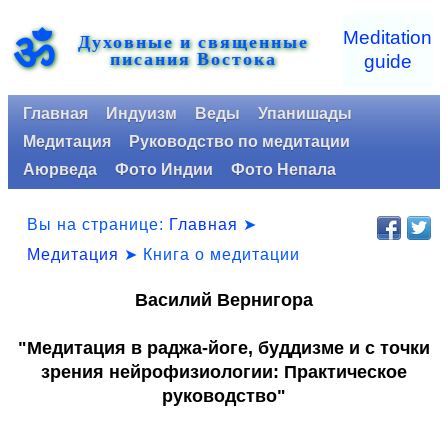
ॐ
Meditation
Духовные и священные
писания Востока
guide
Главная
Индуизм
Веды
Упанишады
Медитация
Руководство по медитации
Аюрведа
Фото Индии
Фото Непала
Вы на странице:
Главная
➤
Медитация
➤ Книга о медитации
Василий Вернигора
"Медитация в раджа-йоге, буддизме и с точки
зрения нейрофизиологии: Практическое
руководство"