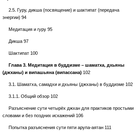
2.5. Гуру, дикша (посвящение) и шактипат (передача
энергии) 94
Медитация и гуру 95
Дикша 97
Шактипат 100
Глава 3. Медитация в буддизме – шаматха, дхьяны
(джханы) и випашьяна (випассана)
102
3.1. Шаматха, самадхи и дхьяны (джханы) в буддизме 102
3.1.1. Общий обзор 102
Разъяснение сути четырёх джхан для практиков простыми
словами и без поздних искажений 106
Попытка разъяснения сути пяти арупа-аятан 111