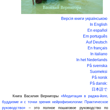
Версія книги українською
In English
En español
Em português
Auf Deutsch
En français
In italiano
In het Nederlands
På svenska
Suomeksi
På norsk
På dansk:
日本語で
Книга Василия Вернигоры
«Медитация в раджа-йоге,
буддизме и с точки зрения нейрофизиологии: Практическое
руководство»
– это полное пошаговое руководство по