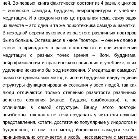
ней. Во-первых, книга фактически состоит из 4 разных циклов
– йоговское самадхи, буддизм, нейрогарнитуры и учебник
медитации. И в каждом из них центральная тема, связующая
их вместе – это одна и та же психотехника самадхи/шаматхи.
В исходной версии рукописи из-за этого различных повторов
было больше. Оставшиеся в книге "повторы" – они не слово в
слово, а приводятся в разных контекстах и при изложении
медитации с разных точек зрения – йоги, буддизма,
нейрофизиологии и практического описания в учебнике, и их
удаление исказило бы ход изложения. У медитации самадхи/
шаматхи одинаковый метод в йоге и буддизме ввиду единой
структуры функционирования сознания у всех людей, так как
люди отличаются только степенью развитости различных
аспектов сознания (манас, буддхи, самбхогакая), а не
отличиями в самой структуре. Ввиду этого повторы
неизбежны, так как я не хочу создавать у читателя ложные
представления, кстати, достаточно популярные у индологов и
буддологов, о том, что метод йоговского самадхи якобы
принципиально отличается и якобы несовместим с методом