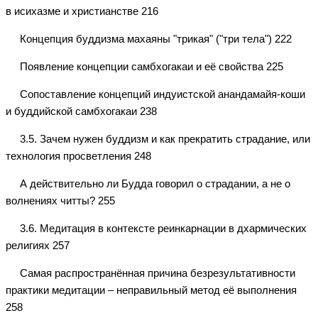
в исихазме и христианстве 216
Концепция буддизма махаяны "трикая" ("три тела") 222
Появление концепции самбхогакаи и её свойства 225
Сопоставление концепций индуистской анандамайя-коши
и буддийской самбхогакаи 238
3.5. Зачем нужен буддизм и как прекратить страдание, или
технология просветления 248
А действительно ли Будда говорил о страдании, а не о
волнениях читты? 255
3.6. Медитация в контексте реинкарнации в дхармических
религиях 257
Самая распространённая причина безрезультативности
практики медитации – неправильный метод её выполнения
258