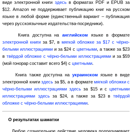
виде электронной книги
здесь
в форматах PDF и EPUB за
$12. Amazon не поддерживает публикацию книг на русском
языке в любой форме (единственный вариант – публикация
через русскоязычные издательства-посредники).
Книга доступна на
английском
языке в формате
электронной книги
за $7, в
мягкой обложке за $17 с чёрно-
белыми иллюстрациями
и за $24 с
цветными
, а также за $23
в
твёрдой обложке с чёрно-белыми иллюстрациями
и за $59
(мой гонорар составит всего $4) с
цветными
.
Книга также доступна на
украинском
языке в виде
электронной книги
здесь
за $5, а в формате
мягкой обложки с
чёрно-белыми иллюстрациями здесь
за $15 и с
цветными
иллюстрациями здесь
за $24, а также за $23 в
твёрдой
обложке с чёрно-белыми иллюстрациями
.
О результатах шаматхи
Любое сознательное действие человека подразумевает