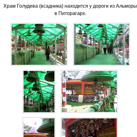
Храм Голудева (всадника) находится у дороги из Альморы
в Питорагарх.