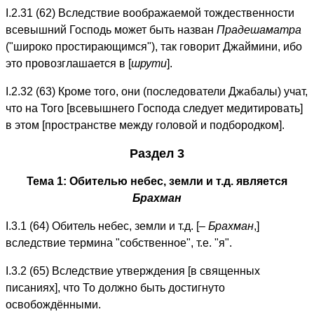
I.2.31 (62) Вследствие воображаемой тождественности
всевышний Господь может быть назван
Прадешаматра
("широко простирающимся"), так говорит Джаймини, ибо
это провозглашается в [
шрути
].
I.2.32 (63) Кроме того, они (последователи Джабалы) учат,
что на Того [всевышнего Господа следует медитировать]
в этом [пространстве между головой и подбородком].
Раздел 3
Тема 1: Обителью небес, земли и т.д. является
Брахман
I.3.1 (64) Обитель небес, земли и т.д. [–
Брахман
,]
вследствие термина "собственное", т.е. "я".
I.3.2 (65) Вследствие утверждения [в священных
писаниях], что То должно быть достигнуто
освобождёнными.