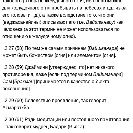
такового (в образе желудочного огня, ибо невозможно
для желудочного огня пребывать на небесах и т.д.; из-за
его головы и т.д.), а также вследствие того, что они
(ваджасанейины) описывают его (т.е.
Вайшванару
) как
человека (а этот термин не может использоваться по
отношению к желудочному огню).
I.2.27 (58) По тем же самым причинам [
Вайшванара
] не
может быть божеством [огня] или элементом [огня].
I.2.28 (59) Джаймини [утверждает, что] нет никакого
противоречия, даже [если под термином
Вайшванара
]
Сам [
Брахман
] [принимается в качестве объекта
поклонения].
I.2.29 (60) Вследствие проявления, так говорит
Асмаратхйа.
I.2.30 (61) Ради медитации или постоянного памятования
– так говорит мудрец Бадари (Вьяса).