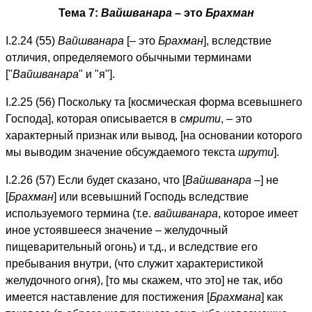
Тема 7:
Вайшванара
– это
Брахман
I.2.24 (55)
Вайшванара
[– это
Брахман
], вследствие
отличия, определяемого обычными терминами
["
Вайшванара
" и "я"].
I.2.25 (56) Поскольку та [космическая форма всевышнего
Господа], которая описывается в
смрити
, – это
характерный признак или вывод, [на основании которого
мы выводим значение обсуждаемого текста
шрути
].
I.2.26 (57) Если будет сказано, что [
Вайшванара
–] не
[
Брахман
] или всевышний Господь вследствие
используемого термина (т.е.
вайшванара
, которое имеет
иное устоявшееся значение – желудочный
пищеварительный огонь) и т.д., и вследствие его
пребывания внутри, (что служит характеристикой
желудочного огня), [то мы скажем, что это] не так, ибо
имеется наставление для постижения [
Брахмана
] как