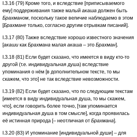
I.3.16 (79) Кроме того, и вследствие [приписываемого
ему] поддерживания также малый
акаша
должен быть
Брахманом
, поскольку такое величие наблюдаемо в этом
[
Брахмане
только, согласно другим отрывкам писаний].
I.3.17 (80) Также вследствие хорошо известного значения
[
акаши
как
Брахмана
малая
акаша
– это
Брахман
].
I.3.18 (81) Если будет сказано, что имеется в виду кто-то
другой (т.е. индивидуальная душа) вследствие
упоминания о нём [в дополнительном тексте, то мы
скажем, что это] не так вследствие невозможности.
I.3.19 (82) Если будет сказано, что по следующим текстам
[имеется в виду индивидуальная душа, то мы скажем,
что], если говорить более точно, [там упоминается
индивидуальная душа в том смысле], когда проявилась
её истинная природа [– неотличная от
Брахмана
].
I.3.20 (83) И упоминание [индивидуальной души] – для