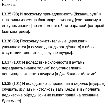
Раиква.
I.3.35 (98) И поскольку принадлежность [Джанашрути] к
кшатриям известна благодаря признаку, [состоящему в
его упоминании] позже вместе с Чаитраратхой, [который
был кшатрием].
I.3.36 (99) Поскольку очистительные церемонии
упоминаются [в случае дваждырождённого] и об их
отсутствии говорится [в случае шудры].
I.3.37 (100) И вследствие склонности [Гаутамы
передавать знание только] по установлении
непринадлежности к шудрам [в Джабала-сатйакаме].
I.3.38 (101) И вследствие запрещения в
смрити
[шудрам]
слушать, изучать и истолковывать [Веды] и выполнять
ведические обряды [они не имеют права на познание
Брахмана
].