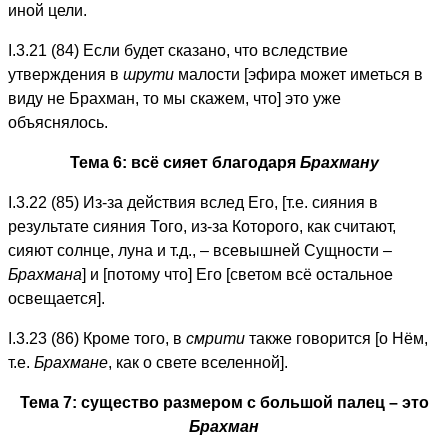
иной цели.
I.3.21 (84) Если будет сказано, что вследствие
утверждения в
шрути
малости [эфира может иметься в
виду не Брахман, то мы скажем, что] это уже
объяснялось.
Тема 6: всё сияет благодаря
Брахману
I.3.22 (85) Из-за действия вслед Его, [т.е. сияния в
результате сияния Того, из-за Которого, как считают,
сияют солнце, луна и т.д., – всевышней Сущности –
Брахмана
] и [потому что] Его [светом всё остальное
освещается].
I.3.23 (86) Кроме того, в
смрити
также говорится [о Нём,
т.е.
Брахмане
, как о свете вселенной].
Тема 7: существо размером с большой палец – это
Брахман