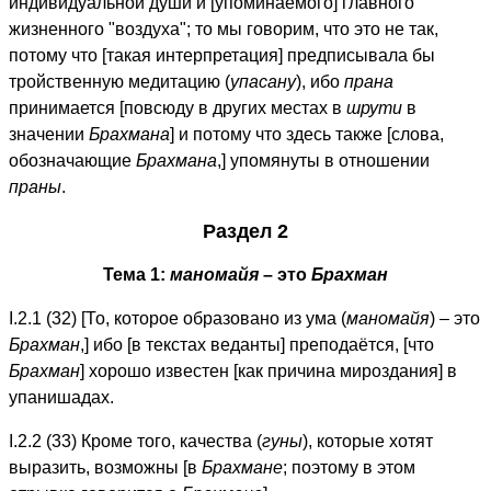
индивидуальной души и [упоминаемого] главного
жизненного "воздуха"; то мы говорим, что это не так,
потому что [такая интерпретация] предписывала бы
тройственную медитацию (
упасану
), ибо
прана
принимается [повсюду в других местах в
шрути
в
значении
Брахмана
] и потому что здесь также [слова,
обозначающие
Брахмана
,] упомянуты в отношении
праны
.
Раздел 2
Тема 1:
маномайя
– это
Брахман
I.2.1 (32) [То, которое образовано из ума (
маномайя
) – это
Брахман
,] ибо [в текстах веданты] преподаётся, [что
Брахман
] хорошо известен [как причина мироздания] в
упанишадах.
I.2.2 (33) Кроме того, качества (
гуны
), которые хотят
выразить, возможны [в
Брахмане
; поэтому в этом