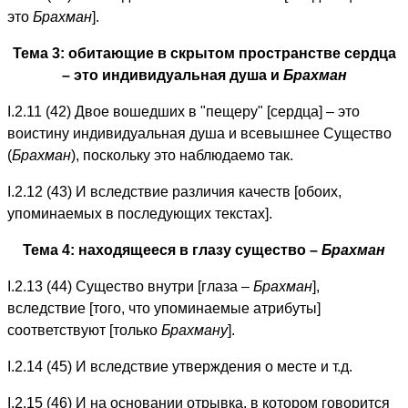
это
Брахман
].
Тема 3: обитающие в скрытом пространстве сердца
– это индивидуальная душа и
Брахман
I.2.11 (42) Двое вошедших в "пещеру" [сердца] – это
воистину индивидуальная душа и всевышнее Существо
(
Брахман
), поскольку это наблюдаемо так.
I.2.12 (43) И вследствие различия качеств [обоих,
упоминаемых в последующих текстах].
Тема 4: находящееся в глазу существо –
Брахман
I.2.13 (44) Существо внутри [глаза –
Брахман
],
вследствие [того, что упоминаемые атрибуты]
соответствуют [только
Брахману
].
I.2.14 (45) И вследствие утверждения о месте и т.д.
I.2.15 (46) И на основании отрывка, в котором говорится