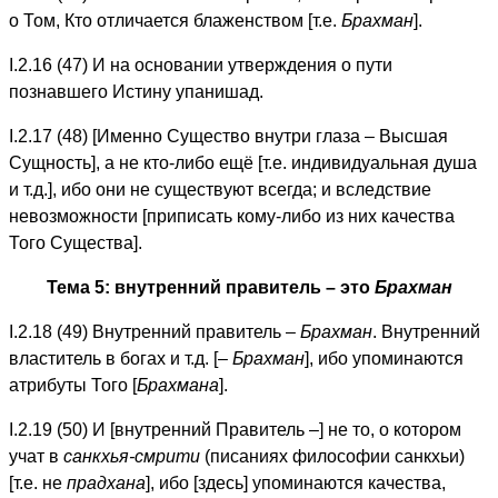
о Том, Кто отличается блаженством [т.е.
Брахман
].
I.2.16 (47) И на основании утверждения о пути
познавшего Истину упанишад.
I.2.17 (48) [Именно Существо внутри глаза – Высшая
Сущность], а не кто-либо ещё [т.е. индивидуальная душа
и т.д.], ибо они не существуют всегда; и вследствие
невозможности [приписать кому-либо из них качества
Того Существа].
Тема 5: внутренний правитель – это
Брахман
I.2.18 (49) Внутренний правитель –
Брахман
. Внутренний
властитель в богах и т.д. [–
Брахман
], ибо упоминаются
атрибуты Того [
Брахмана
].
I.2.19 (50) И [внутренний Правитель –] не то, о котором
учат в
санкхья-смрити
(писаниях философии санкхьи)
[т.е. не
прадхана
], ибо [здесь] упоминаются качества,