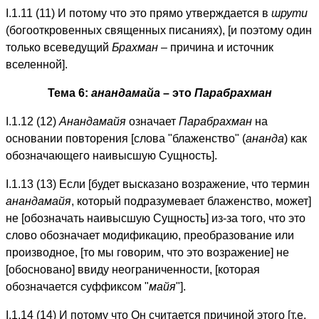
I.1.11 (11) И потому что это прямо утверждается в
шрути
(богооткровенных священных писаниях), [и поэтому один
только всеведущий
Брахман
– причина и источник
вселенной].
Тема 6:
анандамайа
– это
Парабрахман
I.1.12 (12)
Анандамайя
означает
Парабрахман
на
основании повторения [слова "блаженство" (
ананда
) как
обозначающего наивысшую Сущность].
I.1.13 (13) Если [будет высказано возражение, что термин
анандамайя
, который подразумевает блаженство, может]
не [обозначать наивысшую Сущность] из-за того, что это
слово обозначает модификацию, преобразование или
производное, [то мы говорим, что это возражение] не
[обосновано] ввиду неограниченности, [которая
обозначается суффиксом "
майя
"].
I.1.14 (14) И потому что Он считается причиной этого [т.е.