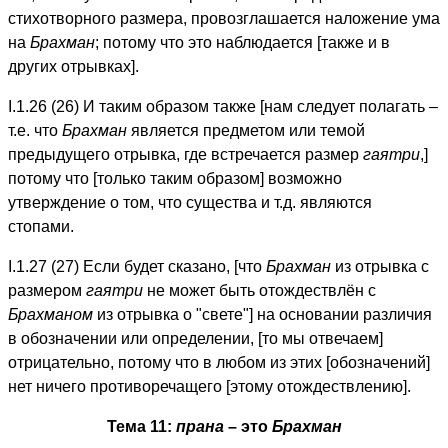
стихотворного размера, провозглашается наложение ума
на
Брахман
; потому что это наблюдается [также и в
других отрывках].
I.1.26 (26) И таким образом также [нам следует полагать –
т.е. что
Брахман
является предметом или темой
предыдущего отрывка, где встречается размер
гаятри
,]
потому что [только таким образом] возможно
утверждение о том, что существа и т.д. являются
стопами.
I.1.27 (27) Если будет сказано, [что
Брахман
из отрывка с
размером
гаятри
не может быть отождествлён с
Брахманом
из отрывка о "свете"] на основании различия
в обозначении или определении, [то мы отвечаем]
отрицательно, потому что в любом из этих [обозначений]
нет ничего противоречащего [этому отождествлению].
Тема 11:
прана
– это
Брахман