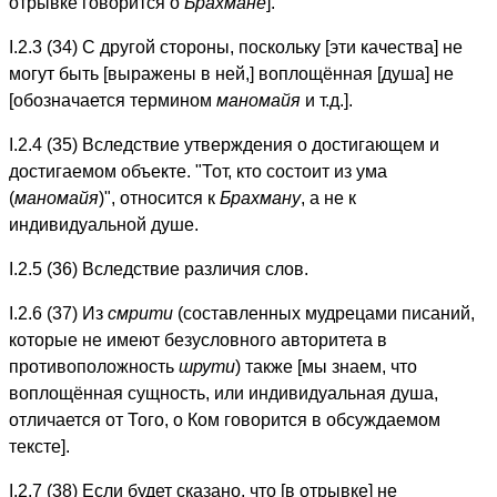
отрывке говорится о
Брахмане
].
I.2.3 (34) С другой стороны, поскольку [эти качества] не
могут быть [выражены в ней,] воплощённая [душа] не
[обозначается термином
маномайя
и т.д.].
I.2.4 (35) Вследствие утверждения о достигающем и
достигаемом объекте. "Тот, кто состоит из ума
(
маномайя
)", относится к
Брахману
, а не к
индивидуальной душе.
I.2.5 (36) Вследствие различия слов.
I.2.6 (37) Из
смрити
(составленных мудрецами писаний,
которые не имеют безусловного авторитета в
противоположность
шрути
) также [мы знаем, что
воплощённая сущность, или индивидуальная душа,
отличается от Того, о Ком говорится в обсуждаемом
тексте].
I.2.7 (38) Если будет сказано, что [в отрывке] не