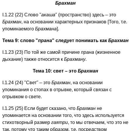
Брахман
I.1.22 (22) Слово "
акаша
" (пространство) здесь – это
Брахман
, на основании характерных признаков [Того, т.е.
упоминаемого
Брахмана
].
Тема 9: слово "
прана
" следует понимать как
Брахман
I.1.23 (23) По той же самой причине
прана
(жизненное
дыхание) также относится к
Брахману
.
Тема 10: свет – это
Брахман
I.1.24 (24) "Свет" – это
Брахман
, на основании
упоминания о стопах в отрывке, который связан с
отрывком о свете.
I.1.25 (25) Если будет сказано, что
Брахман
не
упоминается на основании того, что здесь используется
стихотворный размер
гаятри
, то мы отвечаем, что это не
так, потому что таким образом, т.е. посредством