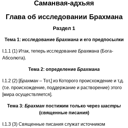
Саманвая-адхьяя
Глава об исследовании Брахмана
Раздел 1
Тема 1: исследование
Брахмана
и его предпосылки
I.1.1 (1) Итак, теперь исследование
Брахмана
(Бога-
Абсолюта).
Тема 2: определение
Брахмана
I.1.2 (2) [
Брахман
– Тот,] из Которого происхождение и т.д.
(т.е. происхождение, поддержание и растворение) этого
[мира осуществляется].
Тема 3:
Брахман
постижим только через
шастры
(священные писания)
I.1.3 (3) Священные писания служат источником