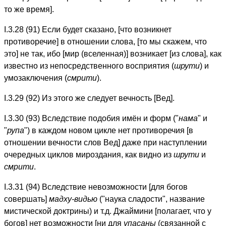
то же время].
I.3.28 (91) Если будет сказано, [что возникнет
противоречие] в отношении слова, [то мы скажем, что
это] не так, ибо [мир (вселенная)] возникает [из слова], как
известно из непосредственного восприятия (
шрути
) и
умозаключения (
смрити
).
I.3.29 (92) Из этого же следует вечность [Вед].
I.3.30 (93) Вследствие подобия имён и форм ("
нама
" и
"
рупа
") в каждом новом цикле нет противоречия [в
отношении вечности слов Вед] даже при наступлении
очередных циклов мироздания, как видно из
шрути
и
смрити
.
I.3.31 (94) Вследствие невозможности [для богов
совершать]
мадху-видью
("наука сладости", название
мистической доктрины) и т.д. Джаймини [полагает, что у
богов] нет возможности [ни для
упасаны
(связанной с