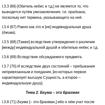
I.3.3 (66) [Обитель небес и т.д.] не является то, что
выводится путём умозаключения, т.е.
прадхана
,
поскольку нет термина, указывающего на неё.
I.3.4 (67) Равно как это и [не] индивидуальная душа
(
джива
).
I.3.5 (68) [Также] вследствие утверждения о различии
[между] индивидуальной душой и обителью небес и т.д.
I.3.6 (69) Вследствие обсуждаемого предмета.
I.3.7 (70) И вследствие двух состояний – пребывания
непривязанным и поедания, [из которых первое
характеризует высшую Сущность, а второе –
индивидуальную душу].
Тема 2:
Бхума
– это
Брахман
I.3.8 (71)
Бхума
[– это
Брахман
,] ибо о нём учат после