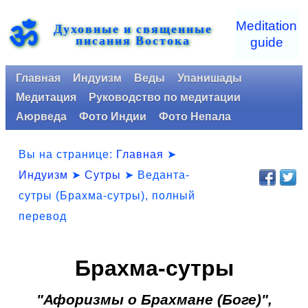
ॐ
Meditation
Духовные и священные
писания Востока
guide
Главная
Индуизм
Веды
Упанишады
Медитация
Руководство по медитации
Аюрведа
Фото Индии
Фото Непала
Вы на странице:
Главная
➤
Индуизм
➤
Сутры
➤
Веданта-
сутры (Брахма-сутры), полный
перевод
Брахма-сутры
"Афоризмы о Брахмане (Боге)",