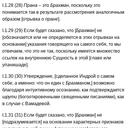
I.1.28 (28)
Прана
– это
Брахман
, поскольку это
понимается так в результате рассмотрения аналогичным
образом [отрывка о
пране
].
I.1.29 (29) Если будет сказано, что [
Брахман
] не
[обозначается или не определяется в этих отрывках на
основании] указания говорящего на самого себя, то мы
отвечаем, что это не так, поскольку имеется множество
ссылок на внутреннюю Сущность в этой [главе или
упанишаде].
I.1.30 (30) Утверждение, [сделанное Индрой о самом
себе, а именно: что он един с
Брахманом
,] возможно
благодаря интуитивному осознанию, как подтверждается
шрути
(богооткровенными священными писаниями), как
в случае с Вамадевой.
I.1.31 (31) Если будет сказано, что [
Брахман
] не
[подразумевается] на основании характерных признаков