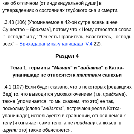
как об отличном [от индивидуальной души] в
утверждениях о состояниях глубокого сна и смерти.
I.3.43 (106) [Упоминаемое в 42-ой сутре всевышнее
Существо –
Брахман
], потому что к Нему относятся слова
["Господь" и т.д.: "Он есть Правитель, Властитель, Господь
всех" –
Брихадараньяка-упанишада IV.4
.22).
Раздел 4
Тема 1: термины "
Махат
" и "
авйакта
" в Катха-
упанишаде не относятся к
таттвам
санкхьи
I.4.1 (107) Если будет сказано, что в некоторых [редакциях
Вед] то, что выводится умозаключением (т.е.
прадхана
),
также [упоминается, то мы скажем, что это] не так,
поскольку [слово "
авйакта
", встречающееся в Катха-
упанишаде], используется в сравнении, относящемся к
телу [и означает само тело, а не
прадхану
санкхьев; в
шрути
это] также объясняется.