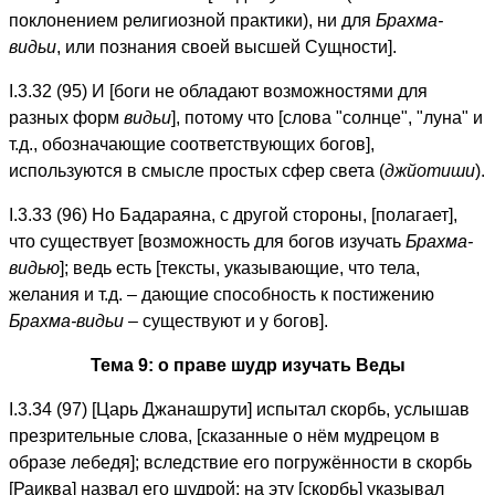
поклонением религиозной практики), ни для
Брахма-
видьи
, или познания своей высшей Сущности].
I.3.32 (95) И [боги не обладают возможностями для
разных форм
видьи
], потому что [слова "солнце", "луна" и
т.д., обозначающие соответствующих богов],
используются в смысле простых сфер света (
джйотиши
).
I.3.33 (96) Но Бадараяна, с другой стороны, [полагает],
что существует [возможность для богов изучать
Брахма-
видью
]; ведь есть [тексты, указывающие, что тела,
желания и т.д. – дающие способность к постижению
Брахма-видьи
– существуют и у богов].
Тема 9: о праве шудр изучать Веды
I.3.34 (97) [Царь Джанашрути] испытал скорбь, услышав
презрительные слова, [сказанные о нём мудрецом в
образе лебедя]; вследствие его погружённости в скорбь
[Раиква] назвал его шудрой; на эту [скорбь] указывал