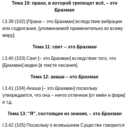
Тема 10:
прана
, в которой трепещет всё, – это
Брахман
I.3.39 (102) [
Прана
– это
Брахман
] вследствие вибрации
или содрогания, [упоминаемой применительно ко всему
миру].
Тема 11: свет – это
Брахман
I.3.40 (103) Свет [– это
Брахман
] вследствие того, что
[
Брахман
] виден [в тексте писания].
Тема 12: акаша – это
Брахман
I.3.41 (104)
Акаша
[– это
Брахман
] поскольку
утверждается, что она – нечто отличное [от имён и форм]
и т.д.
Тема 13: "Я", состоящее из знания, – это
Брахман
I.3.42 (105) Поскольку о всевышнем Существе говорится