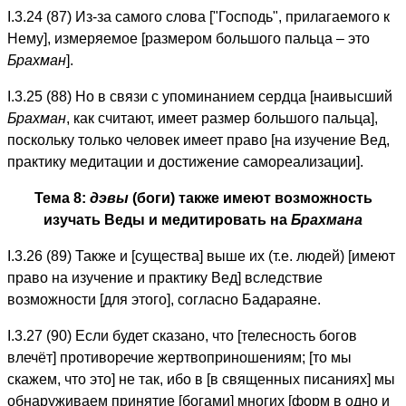
I.3.24 (87) Из-за самого слова ["Господь", прилагаемого к
Нему], измеряемое [размером большого пальца – это
Брахман
].
I.3.25 (88) Но в связи с упоминанием сердца [наивысший
Брахман
, как считают, имеет размер большого пальца],
поскольку только человек имеет право [на изучение Вед,
практику медитации и достижение самореализации].
Тема 8:
дэвы
(боги) также имеют возможность
изучать Веды и медитировать на
Брахмана
I.3.26 (89) Также и [существа] выше их (т.е. людей) [имеют
право на изучение и практику Вед] вследствие
возможности [для этого], согласно Бадараяне.
I.3.27 (90) Если будет сказано, что [телесность богов
влечёт] противоречие жертвоприношениям; [то мы
скажем, что это] не так, ибо в [в священных писаниях] мы
обнаруживаем принятие [богами] многих [форм в одно и