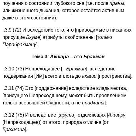
поучения о состоянии глубокого сна (т.е. после
праны
,
или жизненного дыхания, которое остаётся активным
даже в этом состоянии).
I.3.9 (72) И вследствие того, что [приводимые в писаниях
присущие
Бхуме
] атрибуты свойственны [только
Парабрахману
].
Тема 3:
Акшара
– это
Брахман
I.3.10 (73) Непреходящее [–
Брахман
], вследствие
поддержания [Им] всего вплоть до
акаши
[пространства].
I.3.11 (74) Это [поддержание] вследствие владычества,
[присущего Непреходящему, может быть проявлением
только всевышней Сущности, а не
прадханы
].
I.3.12 (75) И вследствие [
шрути
], отделяющих [
Акшару
(Непреходящее)] от этого, природа отлична [от
Брахмана
].