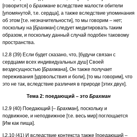
[говорится] о
Брахмане
вследствие малости обители
[упомянутой, т.е. сердца], а также вследствие упоминания
об этом [т.е. незначительности], то мы говорим – нет;
поскольку на [
Брахман
] следует медитировать таким
образом, и поскольку данный случай подобен таковому
пространства.
I.2.8 (39) Если будет сказано, что, [будучи связан с
сердцами всех индивидуальных душ] Своей
вездесущностью [
Брахмана
], Он также получает
переживания [удовольствия и боли], [то мы говорим], что
это не так, вследствие различия в природе [этих двух].
Тема 2: поедающий – это
Брахман
I.2.9 (40) Поедающий [–
Брахман
], поскольку и
подвижное, и неподвижное [т.е. весь мир] поглощается
[Им как пища].
I.2.10 (41) И вследствие контекста также [поедающий –