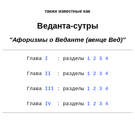
также известные как
Веданта-сутры
"Афоризмы о Веданте (венце Вед)"
Глава
I
: разделы
1
2
3
4
Глава
II
: разделы
1
2
3
4
Глава
III
: разделы
1
2
3
4
Глава
IV
: разделы
1
2
3
4