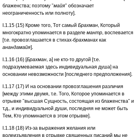
блаженства; поэтому "
майя
" обозначает
неограниченность или полноту].
I.1.15 (15) Кроме того, Тот самый
Брахман
, Который
многократно упоминается в разделе
мантр
, воспевается
[т.е. провозглашается в стихах-
брахманaх
как
анандамайя
].
I.1.16 (16) [
Брахман
, а] не кто-то другой [т.е.
подразумеваемая здесь индивидуальная душа] на
основании невозможности [последнего предположения].
I.1.17 (17) И на основании провозглашения различия
[между этими двумя, т.е. Того, Которое упоминается в
отрывке "высшая Сущность, состоящая из блаженства" и
т.д., и индивидуальной души, последняя не может быть
Тем, Кто упоминается в этом отрывке].
I.1.18 (18) Из-за выражения желания или
волеизъявления в отрывке священных писаний мы не