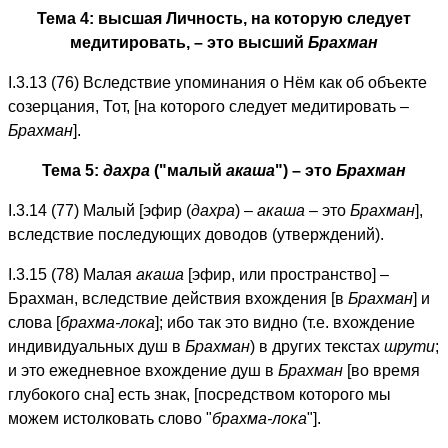
Тема 4: высшая Личность, на которую следует
медитировать, – это высший
Брахман
I.3.13 (76) Вследствие упоминания о Нём как об объекте
созерцания, Тот, [на которого следует медитировать –
Брахман
].
Тема 5:
дахра
("малый
акаша
") – это
Брахман
I.3.14 (77) Малый [эфир (
дахра
) –
акаша
– это
Брахман
],
вследствие последующих доводов (утверждений).
I.3.15 (78) Малая
акаша
[эфир, или пространство] –
Брахман, вследствие действия вхождения [в
Брахман
] и
слова [
брахма-лока
]; ибо так это видно (т.е. вхождение
индивидуальных душ в
Брахман
) в других текстах
шрути
;
и это ежедневное вхождение душ в
Брахман
[во время
глубокого сна] есть знак, [посредством которого мы
можем истолковать слово "
брахма-лока
"].