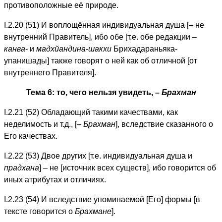
противоположные её природе.
I.2.20 (51) И воплощённая индивидуальная душа [– не
внутренний Правитель], ибо обе [т.е. обе редакции –
канва
- и
мадхйандина-шакхи
Брихадараньяка-
упанишады] также говорят о ней как об отличной [от
внутреннего Правителя].
Тема 6: то, чего нельзя увидеть, –
Брахман
I.2.21 (52) Обладающий такими качествами, как
неделимость и т.д., [–
Брахман
], вследствие сказанного о
Его качествах.
I.2.22 (53) Двое других [т.е. индивидуальная душа и
прадхана
] – не [источник всех существ], ибо говорится об
иных атрибутах и отличиях.
I.2.23 (54) И вследствие упоминаемой [Его] формы [в
тексте говорится о
Брахмане
].