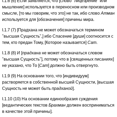
I.1.6 (6) Если заявляется, что [слово "лицезрение" или
мышление] используется в переносном или производном
смысле, [то мы говорим, что это] не так, ибо слово
Атман
используется для [обозначения] причины мира.
I.1.7 (7) [Прадхана не может обозначаться термином
"высшая Сущность",] ибо Спасение [души] соотносится с
тем, кто предан Тому, [Которое называется]
Сат
.
I.1.8 (8) И [
прадхана
не может обозначаться словом
"высшая Сущность"], потому что в [священных писаниях]
не указано, что То [
Сат
] должно быть отвергнуто.
I.1.9 (9) На основании того, что [индивидуум]
растворяется в собственной высшей Сущности, [высшая
Сущность не может быть
прадханой
].
I.1.10 (10) На основании единообразия суждения
[ведантических текстов
Брахман
должен восприниматься
в качестве этой причины].