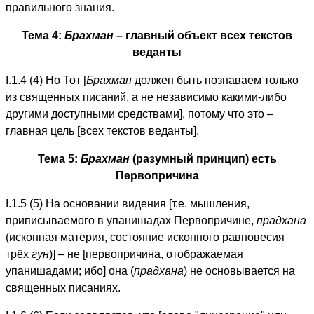
правильного знания.
Тема 4:
Брахман
– главный объект всех текстов
веданты
I.1.4 (4) Но Тот [
Брахман
должен быть познаваем только
из священных писаний, а не независимо какими-либо
другими доступными средствами], потому что это –
главная цель [всех текстов веданты].
Тема 5:
Брахман
(разумный принцип) есть
Первопричина
I.1.5 (5) На основании видения [т.е. мышления,
приписываемого в упанишадах Первопричине,
прадхана
(исконная материя, состояние исконного равновесия
трёх
гун
)] – не [первопричина, отображаемая
упанишадами; ибо] она (
прадхана
) не основывается на
священных писаниях.