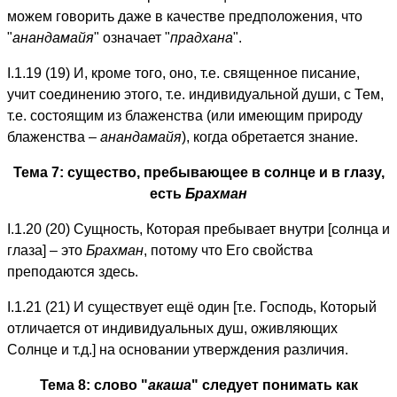
можем говорить даже в качестве предположения, что
"
анандамайя
" означает "
прадхана
".
I.1.19 (19) И, кроме того, оно, т.e. священное писание,
учит соединению этого, т.е. индивидуальной души, с Тем,
т.е. состоящим из блаженства (или имеющим природу
блаженства –
анандамайя
), когда обретается знание.
Тема 7: существо, пребывающее в солнце и в глазу,
есть
Брахман
I.1.20 (20) Сущность, Которая пребывает внутри [солнца и
глаза] – это
Брахман
, потому что Его свойства
преподаются здесь.
I.1.21 (21) И существует ещё один [т.е. Господь, Который
отличается от индивидуальных душ, оживляющих
Солнце и т.д.] на основании утверждения различия.
Тема 8: слово "
акаша
" следует понимать как