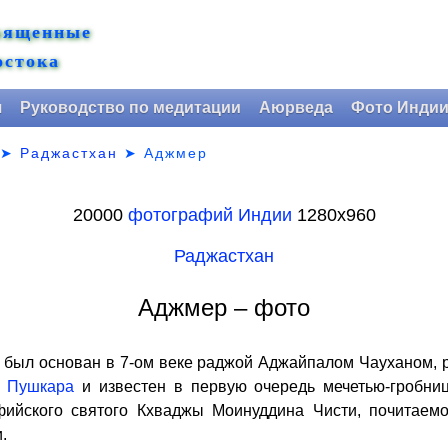
вященные
остока
я
Руководство по медитации
Аюрведа
Фото Инди
➤
Раджастхан
➤
Аджмер
20000
фотографий Индии
1280х960
Раджастхан
Аджмер – фото
л основан в 7-ом веке раджой Аджайпалом Чауханом, 
т
Пушкара
и известен в первую очередь мечетью-гробниц
ийского святого Кхваджы Моинуддина Чисти, почитаемо
.