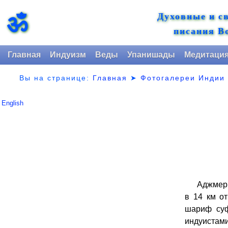
Духовные и с
ॐ
писания В
Главная
Индуизм
Веды
Упанишады
Медитаци
Вы на странице:
Главная
➤
Фотогалереи Индии
English
Аджмер бы
в 14 км о
шариф суф
индуистами