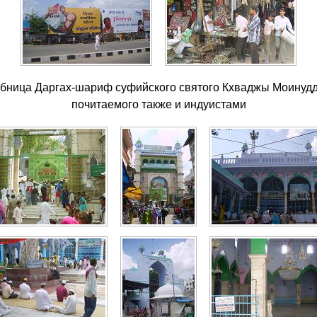
обница Даргах-шариф суфийского святого Кхваджы Моинудд
почитаемого также и индуистами