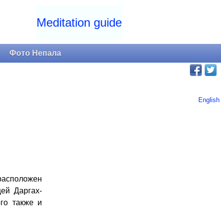
Meditation guide
и
Фото Непала
English
расположен
ей Даргах-
го также и