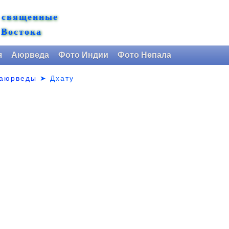
 священные
 Востока
я
Аюрведа
Фото Индии
Фото Непала
 аюрведы
➤ Дхату