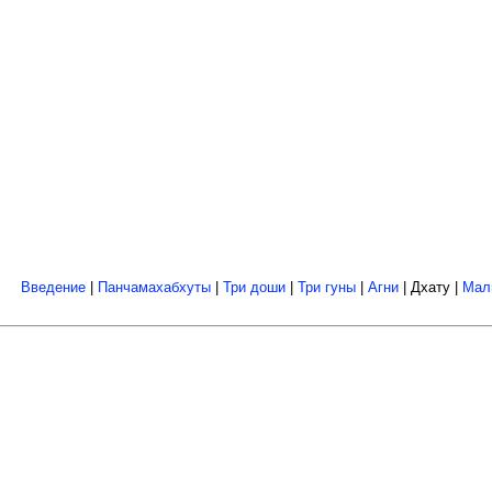
Введение
|
Панчамахабхуты
|
Три доши
|
Три гуны
|
Агни
| Дхату |
Мал