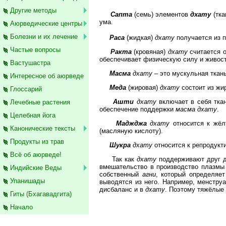
Другие методы
Сапта
(семь) элементов
дхату
(тка
ума.
Аюрведические центры
Болезни и их лечение
Раса
(жидкая)
дхату
получается из п
Частые вопросы
Ракта
(кровяная)
дхату
считается о
обеспечивает физическую силу и живост
Вастушастра
Масма
дхату
– это мускульная ткан
Интересное об аюрведе
Меда
(жировая)
дхату
состоит из жи
Глоссарий
Ашти
дхату
включает в себя тка
Лечебные растения
обеспечение поддержки
масма дхату
.
Целебная йога
Маджджа
дхату
относится к жёлт
Канонические тексты
(масляную кислоту).
Продукты из трав
Шукра
дхату
относится к репродукти
Всё об аюрведе!
Так как
дхату
поддерживают друг др
вмешательство в производство плазмы 
Индийские Веды
собственный
агни
, который определяе
Упанишады
выводятся из него. Например, менстру
дисбаланс и в
дхату
. Поэтому тяжёлые
Гиты (Бхагавадгита)
Начало