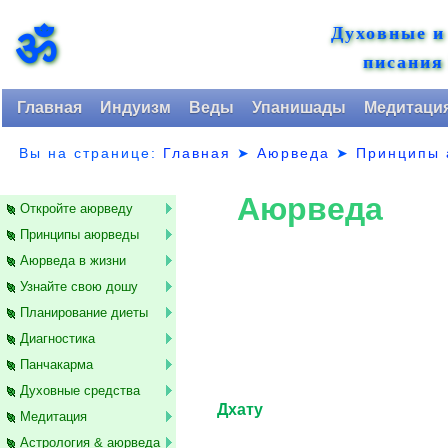
Духовные и
ॐ
писания
Главная
Индуизм
Веды
Упанишады
Медитаци
Вы на странице:
Главная
➤
Аюрведа
➤
Принципы
Аюрведа
Откройте аюрведу
Принципы аюрведы
Аюрведа в жизни
Узнайте свою дошу
Планирование диеты
Диагностика
Панчакарма
Духовные средства
Дхату
Медитация
Астрология & аюрведа