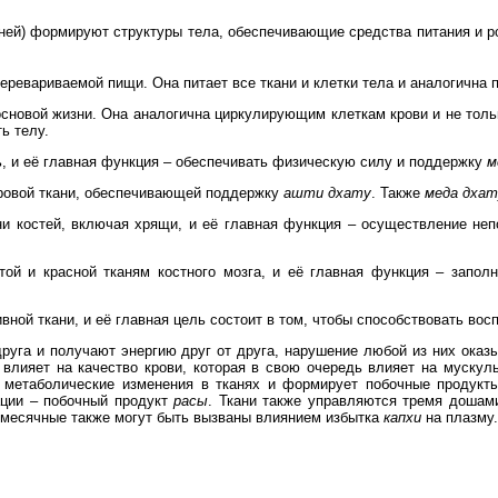
ней) формируют структуры тела, обеспечивающие средства питания и ро
еревариваемой пищи. Она питает все ткани и клетки тела и аналогична 
сновой жизни. Она аналогична циркулирующим клеткам крови и не тольк
ь телу.
ь, и её главная функция – обеспечивать физическую силу и поддержку
м
ровой ткани, обеспечивающей поддержку
ашти дхату
. Также
меда дхат
ни костей, включая хрящи, и её главная функция – осуществление не
ой и красной тканям костного мозга, и её главная функция – запол
вной ткани, и её главная цель состоит в том, чтобы способствовать вос
уга и получают энергию друг от друга, нарушение любой из них оказ
влияет на качество крови, которая в свою очередь влияет на мускул
т метаболические изменения в тканях и формирует побочные продукты
ации – побочный продукт
расы
. Ткани также управляются тремя дошам
 месячные также могут быть вызваны влиянием избытка
капхи
на плазму.