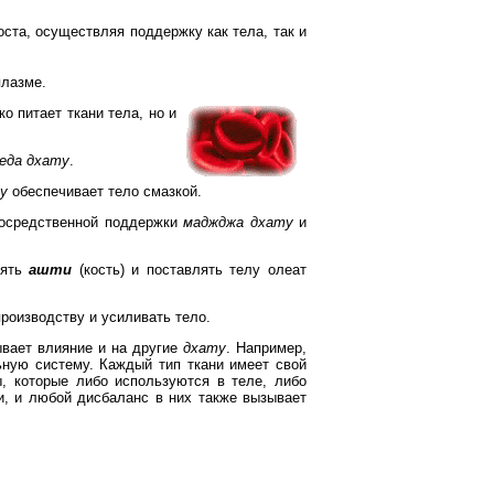
ста, осуществляя поддержку как тела, так и
плазме.
о питает ткани тела, но и
еда дхату
.
у
обеспечивает тело смазкой.
посредственной поддержки
маджджа дхату
и
нять
ашти
(кость) и поставлять телу олеат
производству и усиливать тело.
ывает влияние и на другие
дхату
. Например,
ьную систему. Каждый тип ткани имеет свой
, которые либо используются в теле, либо
и, и любой дисбаланс в них также вызывает