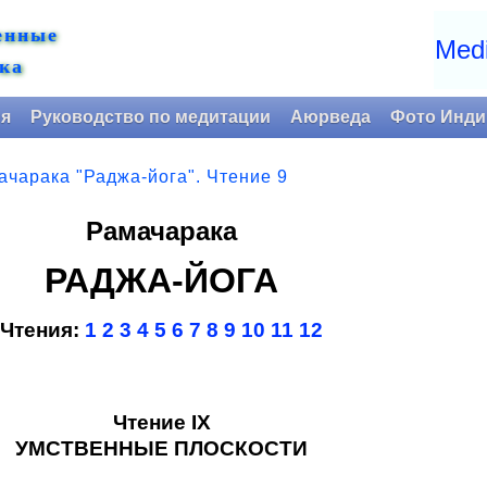
енные
Medi
ка
ия
Руководство по медитации
Аюрведа
Фото Инди
ачарака "Раджа-йога". Чтение 9
Рамачарака
РАДЖА-ЙОГА
Чтения:
1
2
3
4
5
6
7
8
9
10
11
12
Чтение IX
УМСТВЕННЫЕ ПЛОСКОСТИ