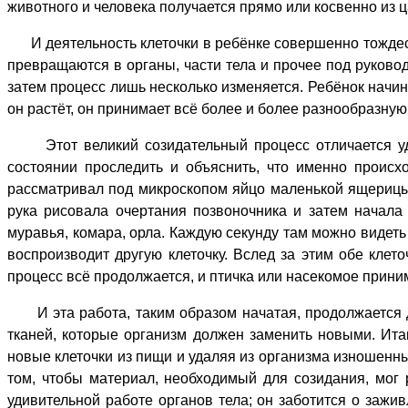
животного и человека получается прямо или косвенно из ц
И деятельность клеточки в ребёнке совершенно тождеств
превращаются в органы, части тела и прочее под руковод
затем процесс лишь несколько изменяется. Ребёнок начина
он растёт, он принимает всё более и более разнообразную
Этот великий созидательный процесс отличается удив
состоянии проследить и объяснить, что именно происх
рассматривал под микроскопом яйцо маленькой ящерицы,
рука рисовала очертания позвоночника и затем начала
муравья, комара, орла. Каждую секунду там можно видеть
воспроизводит другую клеточку. Вслед за этим обе клет
процесс всё продолжается, и птичка или насекомое приним
И эта работа, таким образом начатая, продолжается д
тканей, которые организм должен заменить новыми. Итак
новые клеточки из пищи и удаляя из организма изношенны
том, чтобы материал, необходимый для созидания, мог 
удивительной работе органов тела; он заботится о зажи