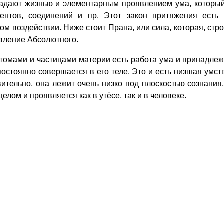
ладают жизнью и элементарным проявлением ума, который
ментов, соединений и пр. Этот закон притяжения ест
м воздействии. Ниже стоит Прана, или сила, которая, стро
явление Абсолютного.
мами и частицами материи есть работа ума и принадлежит
а постоянно совершается в его теле. Это и есть низшая ум
вительно, она лежит очень низко под плоскостью сознания
лом и проявляется как в утёсе, так и в человеке.