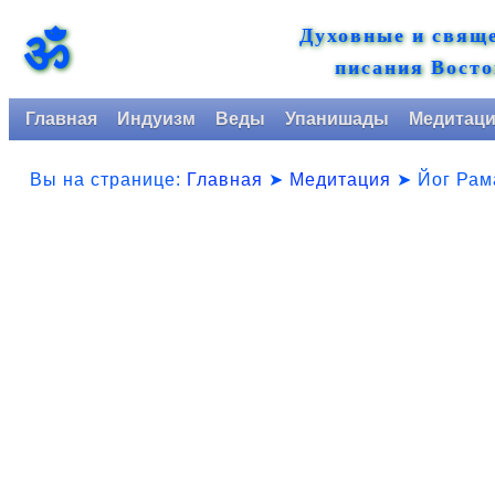
Духовные и свящ
ॐ
писания Восто
Главная
Индуизм
Веды
Упанишады
Медитац
Вы на странице:
Главная
➤
Медитация
➤
Йог Рам