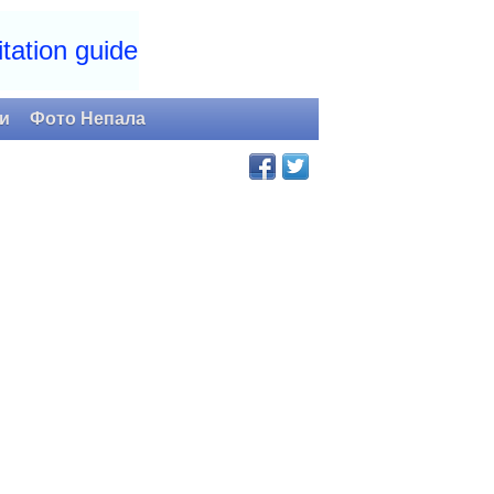
tation guide
и
Фото Непала