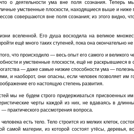
 деятельности ума вне поля сознания. Теперь мы 
личные умственные плоскости, находящиеся выше и ниже п
ссов совершаются вне поля сознания; из этого видно, чт
и вселенной. Его душа восходила на великое множеств
ройти ещё много таких ступеней, пока она окончательно не
о, что происходило — весь опыт его самого и великого че
особности и умственные плоскости, ещё не раскрывшиеся в 
богатства — даже самые низкие способности ума — полезны
ми, и наоборот, они опасны, если человек позволяет им г
соображение его настоящую степень развития.
й мы не будем строго придерживаться присвоенных им т
еристические черты каждой из них, не вдаваясь в длинн
и — практического рассмотрения вопроса.
ловека есть тело. Тело строится из мелких клеток, состо
 самой материи, из которой состоят утёсы, деревья, воз