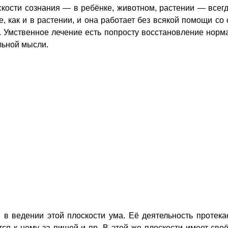
кости сознания — в ребёнке, животном, растении — всегд
е, как и в растении, и она работает без всякой помощи со
. Умственное лечение есть попросту восстановление нормал
льной мысли.
едении этой плоскости ума. Её деятельность протекает
тся к нему за пищей и пр. В этой же плоскости имеет св