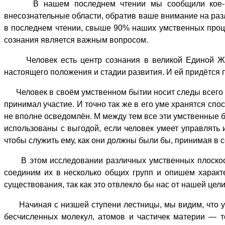
В нашем последнем чтении мы сообщили кое-что о
внесознательные области, обратив ваше внимание на раз
в последнем чтении, свыше 90% наших умственных проце
сознания является важным вопросом.
Человек есть центр сознания в великой Единой Жизн
настоящего положения и стадии развития. И ей придётся п
Человек в своём умственном бытии носит следы всего тог
принимал участие. И точно так же в его уме хранятся сп
не вполне осведомлён. М между тем все эти умственные 
использованы с выгодой, если человек умеет управлять и
чтобы служить ему, как они должны были бы, принимая в 
В этом исследовании различных умственных плоскосте
соединим их в несколько общих групп и опишем характ
существования, так как это отвлекло бы нас от нашей цел
Начиная с низшей ступени лестницы, мы видим, что у че
бесчисленных молекул, атомов и частичек материи — той