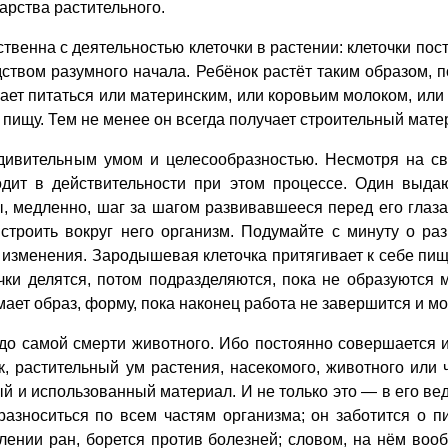
арства растительного.
енна с деятельностью клеточки в растении: клеточки пост
ством разумного начала. Ребёнок растёт таким образом, по
ет питаться или материнским, или коровьим молоком, или ч
 пищу. Тем не менее он всегда получает строительный матер
ительным умом и целесообразностью. Несмотря на свой
одит в действительности при этом процессе. Один выдаю
 медленно, шаг за шагом развивавшееся перед его глазам
 строить вокруг него организм. Подумайте с минуту о р
 изменения. Зародышевая клеточка притягивает к себе пищу
очки делятся, потом подразделяются, пока не образуются
ает образ, форму, пока наконец работа не завершится и мо
о самой смерти животного. Ибо постоянно совершается и
, растительный ум растения, насекомого, животного или 
й и использованный материал. И не только это — в его ве
разноситься по всем частям организма; он заботится о 
влении ран, борется против болезней; словом, на нём воо