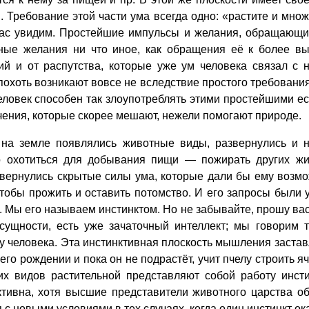
 Требование этой части ума всегда одно: «растите и множ
час увидим. Простейшие импульсы и желания, обращающие
ьные желания ни что иное, как обращения её к более в
й и от распутства, которые уже ум человека связал с 
охоть возникают вовсе не вследствие простого требования
еловек способен так злоупотреблять этими простейшими е
чения, которые скорее мешают, нежели помогают природе.
 земле появлялись животные виды, развернулись и но
 охотиться для добывания пищи — пожирать других жи
звернулись скрытые силы ума, которые дали бы ему возм
тобы прожить и оставить потомство. И его запросы были 
 Мы его называем инстинктом. Но не забывайте, прошу вас
сущности, есть уже зачаточный интеллект; мы говорим 
 человека. Эта инстинктивная плоскость мышления заставл
его рождении и пока он не подрастёт, учит пчелу строить я
х видов растительной представляют собой работу инсти
ктивна, хотя высшие представители животного царства о
 с новыми условиями в тех случаях, когда один инстинкт о