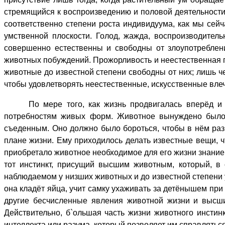
стремящийся к воспроизведению и половой деятельности.
соответственно степени роста индивидуума, как мы сей
умственной плоскости. Голод, жажда, воспроизводител
совершенно естественны и свободны от злоупотреблени
животных побуждений. Прожорливость и неестественная п
животные до известной степени свободны от них; лишь ч
чтобы удовлетворять неестественные, искусственные вле
По мере того, как жизнь продвигалась вперёд и на
потребностям живых форм. Животное вынуждено было
съеденным. Оно должно было бороться, чтобы в нём ра
плане жизни. Ему приходилось делать известные вещи, ч
приобретало животное необходимое для его жизни знание.
тот инстинкт, присущий высшим животным, который, в 
наблюдаемом у низших животных и до известной степени у
она кладёт яйца, учит самку ухаживать за детёнышем при 
другие бесчисленные явления животной жизни и высши
Действительно, б`ольшая часть жизни животного инстин
интеллекта или разума, который позволяет им справляться