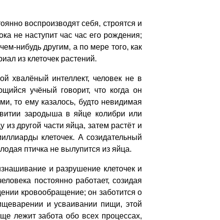
оянно воспроизводят себя, строятся и
ка не наступит час час его рождения;
ем-нибудь другим, а по мере того, как
иал из клеточек растений.
 хвалёный интеллект, человек не в
щийся учёный говорит, что когда он
и, то ему казалось, будто невидимая
азвитии зародыша в яйце колибри или
 из другой части яйца, затем растёт и
 миллиарды клеточек. А созидательный
лодая птичка не вылупится из яйца.
знашивание и разрушение клеточек и
человека постоянно работает, созидая
дении кровообращение; он заботится о
пищеварении и усваивании пищи, этой
бще лежит забота обо всех процессах,