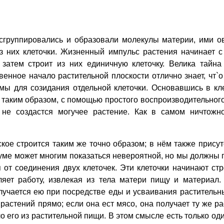
группировались и образовали молекулы материи, ими о
з них клеточки. Жизненный импульс растения начинает с 
атем строит из них единичную клеточку. Велика тайна
енное начало растительной плоскости отлично знает, чт`о
ы для созидания отдельной клеточки. Основавшись в клет
и таким образом, с помощью простого воспроизводительно
 не создастся могучее растение. Как в самом ничтожн
 строится таким же точно образом; в нём также присутст
уме может многим показаться невероятной, но мы должны п
я от соединения двух клеточек. Эти клеточки начинают с
ляет работу, извлекая из тела матери пищу и материал
учается ею при посредстве еды и усваивания растительны
з растений прямо; если она ест мясо, она получает ту же 
о его из растительной пищи. В этом смысле есть только оди