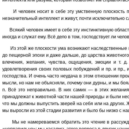
И человек носит в себе эту умственную плоскость под
незначительный интеллект и живут, почти исключительно
Всякий человек имеет в себе эту инстинктивную область,
иногда и служат ему. Всё дело в том, господствует ли чел
Из этой же плоскости ума возникают наследственные по
до пещерной эпохи и даже дальше, до царства животного
влечения, желания, чувства, ощущения, эмоции и т. д.
удовлетворения своих половых побуждений и пр. и пр., 
господства. И очень часто неудача в этом отношении прои
мысли, но нам не объясняли,
почему
они дурны, и мы боял
п. Всё это неправильно. В них самих — в этих желани
принадлежат к животной части нашей природы и были необ
что мы должны выпустить зверей на себя или на других.
мы выросли из этой стадии развития и было бы низко с н
Мы не намереваемся обратить это чтение в рассуждени
«неправильно»; мы касались этого вопроса в других наши