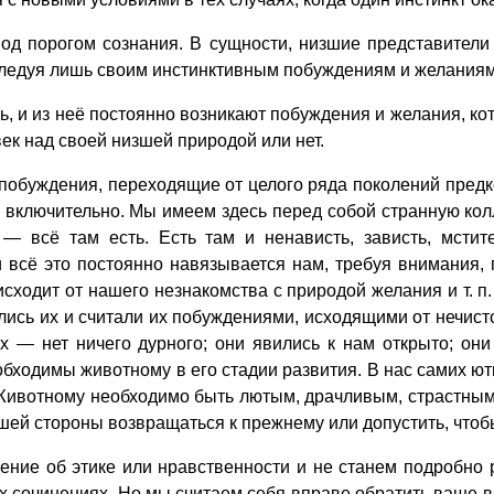
 порогом сознания. В сущности, низшие представители 
 следуя лишь своим инстинктивным побуждениям и желаниям
 и из неё постоянно возникают побуждения и желания, кот
овек над своей низшей природой или нет.
буждения, переходящие от целого ряда поколений предко
 включительно. Мы имеем здесь перед собой странную кол
 — всё там есть. Есть там и ненависть, зависть, мстит
и всё это постоянно навязывается нам, требуя внимания,
сходит от нашего незнакомства с природой желания и т. п.
ись их и считали их побуждениями, исходящими от нечисто
ях — нет ничего дурного; они явились к нам открыто; о
ходимы животному в его стадии развития. В нас самих ютит
 Животному необходимо быть лютым, драчливым, страстным
ашей стороны возвращаться к прежнему или допустить, чтоб
е об этике или нравственности и не станем подробно ра
х сочинениях. Но мы считаем себя вправе обратить ваше вн