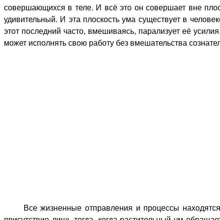
совершающихся в теле. И всё это он совершает вне плос
удивительный. И эта плоскость ума существует в человек
этот последний часто, вмешиваясь, парализует её усилия
может исполнять свою работу без вмешательства сознате
Все жизненные отправления и процессы находятся в в
присутствие лишь тогда, когда растительный ум обращае