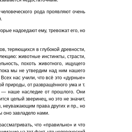
человеческого рода проявляют очень
.
орые надоедают ему, тревожат его, но
в, теряющихся в глубокой древности,
лекцию: животные инстинкты, страсти,
ельность, похоть животного, ищущего
 пока мы не утвердим над ним нашего
 Всех нас учили, что всё это «дурные»
й природы, от развращённого ума и т.
ни — наше наследие от прошлого. Они
ся целый зверинец, но это не значит,
, неуважающим права других и пр., но
ы оно завладело нами.
ссматривать, что «правильно» и что
имание на тот факт, что человеческий