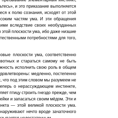
ьтесь», и это приказание выполняется
ся к полю сознания, исходят от этой
ысоким частям ума. И эти обращения
ними вследствие своих необузданных
 этой плоскости ума, ибо даже низшие
стественными потребностями для того,
вые плоскости ума, соответственно
вотных и стараться самому не быть
ожность исполнить свою роль в общем
удовлетворены: медленно, постепенно
, что под этим словом мы разумеем не
теперь о нерассуждающем инстинкте,
яет птицу строить гнездо прежде, чем
чейки и запасаться своим мёдом. Эти и
нкта — этой великой плоскости ума.
бнаруживают нечто вроде зачаточного
казывается недостаточным.