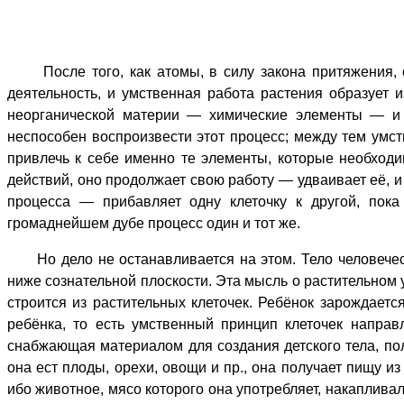
После того, как атомы, в силу закона притяжения, с
деятельность, и умственная работа растения образует и
неорганической материи — химические элементы — и з
неспособен воспроизвести этот процесс; между тем умств
привлечь к себе именно те элементы, которые необходим
действий, оно продолжает свою работу — удваивает её, 
процесса — прибавляет одну клеточку к другой, пока
громаднейшем дубе процесс один и тот же.
Но дело не останавливается на этом. Тело человеческое
ниже сознательной плоскости. Эта мысль о растительном 
строится из растительных клеточек. Ребёнок зарождаетс
ребёнка, то есть умственный принцип клеточек направ
снабжающая материалом для создания детского тела, пол
она ест плоды, орехи, овощи и пр., она получает пищу и
ибо животное, мясо которого она употребляет, накапливал