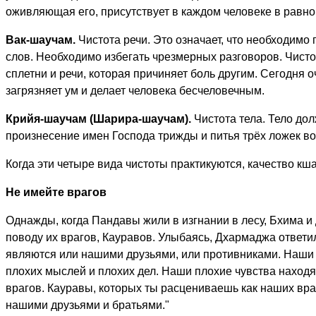
оживляющая его, присутствует в каждом человеке в равной
Вак-шаучам.
Чистота речи. Это означает, что необходимо 
слов. Необходимо избегать чрезмерных разговоров. Чисто
сплетни и речи, которая причиняет боль другим. Сегодня 
загрязняет ум и делает человека бесчеловечным.
Крийя-шаучам (Шарира-шаучам).
Чистота тела. Тело до
произнесение имен Господа трижды и питья трёх ложек во
Когда эти четыре вида чистоты практикуются, качество к
Не имейте врагов
Однажды, когда Пандавы жили в изгнании в лесу, Бхима и
поводу их врагов, Кауравов. Улыбаясь, Дхармаджа ответил
являются или нашими друзьями, или противниками. Наши 
плохих мыслей и плохих дел. Наши плохие чувства находят
врагов. Кауравы, которых ты расцениваешь как наших вр
нашими друзьями и братьями."