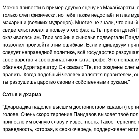
Можно привести в пример другую сцену из Махабхараты: о
только слеп физически, но тебе также недостаёт и глаз м
махариши (великих мудрецов). Многие не знали, что они б
свидетельствовал в пользу этого факта. Ты принял детей 
оказывалась им. Твои злобные сыновья подвергали Панда
позволил произойти этим ошибкам. Если индивидуум приним
следует неправедной политике, всё государство разрушает
своё царство и свою династию к катастрофе. Это неправи
обвиняя Дхритараштру. Он сказал: "Те, кто рождены слеп
править. Когда подобный человек является правителем, он
ты разрушишь царство своими собственными руками."
Сатья и дхарма
"Дхармаджа наделен высшим достоинством кшамы (терпимо
голове. Очень скоро терпение Пандавов вызовет твоё по
принесло им вечную славу и известность. Такое терпение
праведность, которая, в свою очередь, поддерживает ист