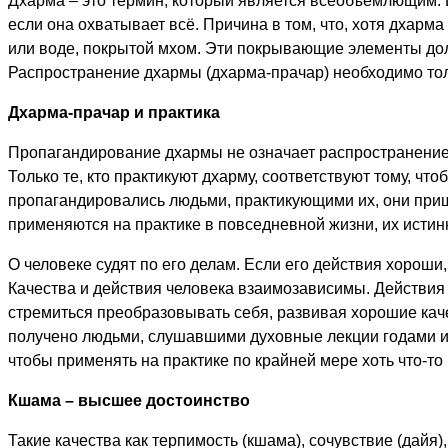
Дхарма – это термин, который является всеобъемлющим. 
если она охватывает всё. Причина в том, что, хотя дхарм
или воде, покрытой мхом. Эти покрывающие элементы дол
Распространение дхармы (дхарма-прачар) необходимо тол
Дхарма-прачар и практика
Пропагандирование дхармы не означает распространение зн
Только те, кто практикуют дхарму, соответствуют тому, что
пропагандировались людьми, практикующими их, они пришли
применяются на практике в повседневной жизни, их истин
О человеке судят по его делам. Если его действия хороши
Качества и действия человека взаимозависимы. Действия
стремиться преобразовывать себя, развивая хорошие кач
получено людьми, слушавшими духовные лекции годами и ж
чтобы применять на практике по крайней мере хоть что-то
Кшама – высшее достоинство
Такие качества как терпимость (кшама), сочувствие (дайя)