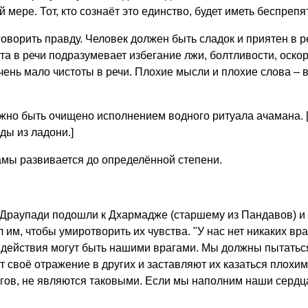
 мере. Тот, кто сознаёт это единство, будет иметь беспреп
говорить правду. Человек должен быть сладок и приятен в р
та в речи подразумевает избегание лжи, болтливости, оско
очень мало чистоты в речи. Плохие мысли и плохие слова – 
лжно быть очищено исполнением водного ритуала ачамана. [
ды из ладони.]
шамы развивается до определённой степени.
 Драупади подошли к Дхармадже (старшему из Пандавов) и с
 им, чтобы умиротворить их чувства. "У нас нет никаких в
действия могут быть нашими врагами. Мы должны пытаться
 своё отражение в других и заставляют их казаться плохими
агов, не являются таковыми. Если мы наполним наши сердц