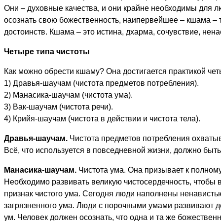
Они – духовные качества, и они крайне необходимы для лю
осознать свою божественность, наипервейшее – кшама – 
достоинств. Кшама – это истина, дхарма, сочувствие, нена
Четыре типа чистоты
Как можно обрести кшаму? Она достигается практикой чет
1) Дравья-шаучам (чистота предметов потребления).
2) Манасика-шаучам (чистота ума).
3) Вак-шаучам (чистота речи).
4) Крийя-шаучам (чистота в действии и чистота тела).
Дравья-шаучам.
Чистота предметов потребления охватыв
Всё, что используется в повседневной жизни, должно быт
Манасика-шаучам.
Чистота ума. Она призывает к полном
Необходимо развивать великую чистосердечность, чтобы во
признак чистого ума. Сегодня люди наполнены ненавистью 
загрязненного ума. Люди с порочными умами развивают 
ум. Человек должен осознать, что одна и та же божественн