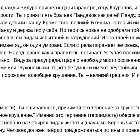
днажды Видура пришёл к Дхритараштре, отцу Кауравов, и с
удрости. Ты принял пять братьев Пандавов как детей Панду,
ыли детьми Панду. Кроме того, великий Бхишма, который и
Панду и держал их у себя. Но твои сыновья не одобряли то
вов всем видам испытаний и затруднений. Из-за твоей неу
ает яд, он один умирает. Если стрела поражает человека, 
ся. Народ, равно как и правитель, погибает. Уступая плохи
льно." Видура предупредил царя о необходимости осознани
ыми или глухонемыми, те, кто безумны и имеют неустойчивы
 порождает всеобщее крушение. Ты – великий грешник. И из-
сти). Ты ошибаешься, принимая его терпение за трусость
лное крушение." Именно это терпение (терпимость) обеспе
 основано на четырех видах чистоты (шаучам). Корень чист
ину. Человек должен твёрдо придерживаться истины и праве