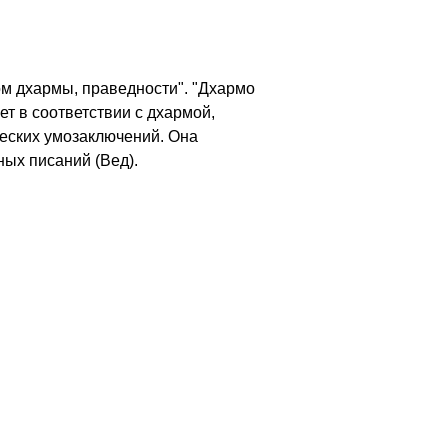
вом дхармы, праведности". "Дхармо
т в соответствии с дхармой,
ческих умозаключений. Она
ых писаний (Вед).