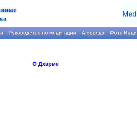
енные
Medi
ка
ия
Руководство по медитации
Аюрведа
Фото Инди
О Дхарме