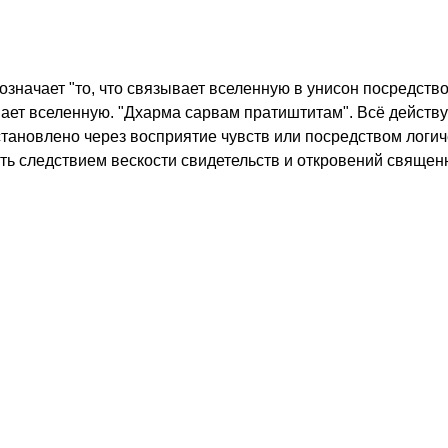
 означает "то, что связывает вселенную в унисон посредст
ет вселенную. "Дхарма сарвам пратиштитам". Всё действуе
становлено через восприятие чувств или посредством логи
ь следствием вескости свидетельств и откровений священн