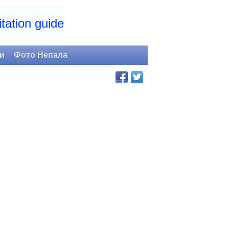
tation guide
и
Фото Непала