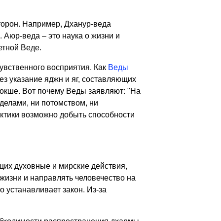
сторон. Например, Дханур-веда
. Аюр-веда – это наука о жизни и
етной Веде.
увственного восприятия. Как
Веды
рез указание яджн и яг, составляющих
окше. Вот почему Веды заявляют: "На
делами, ни потомством, ни
актики возможно добыть способности
их духовные и мирские действия,
 жизни и направлять человечество на
о устанавливает закон. Из-за