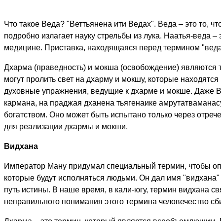
Что такое Веда? "Веттьянена ити Ведах". Веда – это то, 
подробно излагает науку стрельбы из лука. Наатья-веда – 
медицине. Приставка, находящаяся перед термином "веда",
Дхарма (праведность) и мокша (освобождение) являются 
могут пролить свет на дхарму и мокшу, которые находятся
духовные упражнения, ведущие к дхарме и мокше. Даже Ве
кармана, на праджая дханена тьягенаике амрутатваманасу
богатством. Оно может быть испытано только через отреч
для реализации дхармы и мокши.
Видхана
Император Ману придумал специальный термин, чтобы оп
которые будут исполняться людьми. Он дал имя "видхана"
путь истины. В наше время, в кали-югу, термин видхана св
неправильного понимания этого термина человечество сби