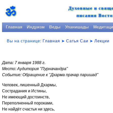
Духовные и свящ
ॐ
писания Восто
Главная
Индуизм
Веды
Упанишады
Медитац
Вы на странице:
Главная
➤
Сатья Саи
➤
Лекции
Дата: 7 января 1988 г.
Место: Аудитория "Пурначандра"
Событие: Обращение к "Дхарма прачар паришад"
Человек, лишенный Дхармы,
Сострадания и Истины,
Не имеющий достоинств,
Переполненный пороками,
Не найдёт счастья ни здесь,