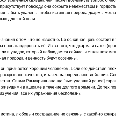
Вся вселенная связана ней. Может возникнуть вопрос о не
а присутствует повсюду, она сокрыта невежеством и гордост
жны быть удалены, чтобы истинная природа дхармы могла 
ько для этой цели.
ания о том, что не известно. Её основная цель состоит в 
бы пропагандировать её. Из-за того, что дхарма и сатья (пра
 в упадок, который наблюдается сейчас, и стали незаметны
ная природа и ценность будут осознаны.
, он признаётся хорошим человеком. Если его действия плох
 раскрывают качества, и качества определяют действия. С
ества. Свами Рамакришнананда [выступавший ранее] спраш
ивущими в ашраме в течение долгого времени. До тех пор,
 из учения, все их упражнения бесполезны.
, истина, любовь и сострадание не связаны с какой-то конк