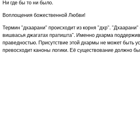
Ни где бы то ни было.
Воплощения божественной Любви!
Термин "дхаарани" происходит из корня "дхр". "Дхаарани"
вишвасья джагатах пратишта". Именно дхарма поддержива
праведностью. Присутствие этой дхармы не может быть у
превосходит каноны логики. Её существование должно быт