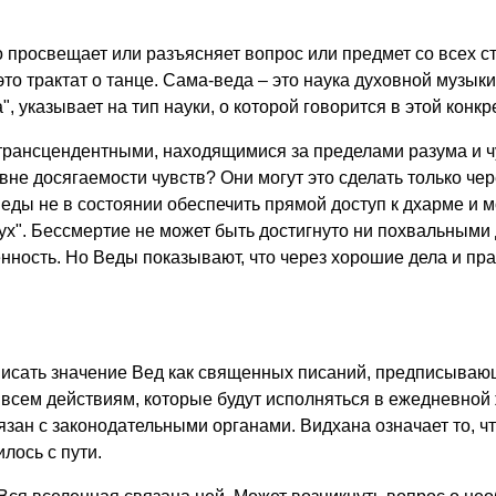
что просвещает или разъясняет вопрос или предмет со всех 
это трактат о танце. Сама-веда – это наука духовной музыки
 указывает на тип науки, о которой говорится в этой конкр
трансцендентными, находящимися за пределами разума и ч
 вне досягаемости чувств? Они могут это сделать только че
ды не в состоянии обеспечить прямой доступ к дхарме и м
х". Бессмертие не может быть достигнуто ни похвальными 
енность. Но Веды показывают, что через хорошие дела и пр
исать значение Вед как священных писаний, предписывающ
 всем действиям, которые будут исполняться в ежедневной
язан с законодательными органами. Видхана означает то, чт
лось с пути.