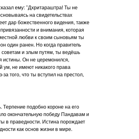
казал ему: "Дхритараштра! Ты не
 основываясь на свидетельствах
меет дар божественного видения, также
й привязанности и внимания, которая
местной любви к своим сыновьям ты
он один ранен. Но когда правитель
м советам и злым путям, ты ведёшь
я истины. Он не церемонился,
й ум, не имеют никакого права
за того, что ты вступил на престол,
. Терпение подобно короне на его
чило окончательную победу Пандавам и
оты в праведности. Истина порождает
дности как основ жизни в мире.