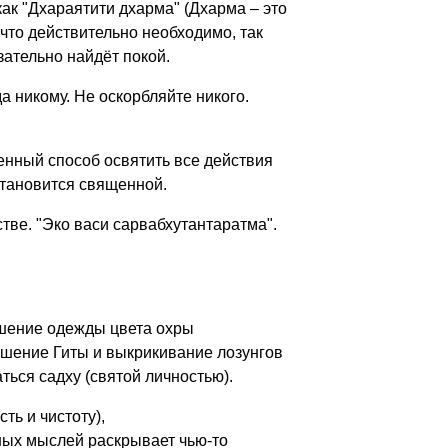
ак "Дхараятити дхарма" (Дхарма – это
 что действительно необходимо, так
зательно найдёт покой.
 никому. Не оскорбляйте никого.
енный способ освятить все действия
становится священной.
тве. "Эко васи сарвабхутантаратма".
ошение одежды цвета охры
ошение Гиты и выкрикивание лозунгов
ться садху (святой личностью).
ть и чистоту),
ных мыслей раскрывает чью-то