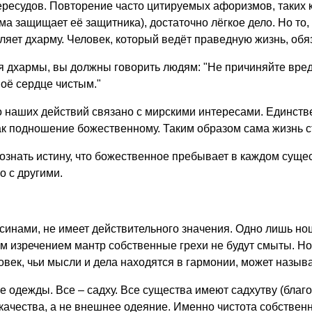
ересудов. Повторение часто цитируемых афоризмов, таких к
ма защищает её защитника), достаточно лёгкое дело. Но то,
ляет дхарму. Человек, который ведёт праведную жизнь, обя
я дхармы, вы должны говорить людям: "Не причиняйте вреда
оё сердце чистым."
о наших действий связано с мирскими интересами. Единств
 как подношение божественному. Таким образом сама жизнь 
ознать истину, что божественное пребывает в каждом сущес
о с другими.
синами, не имеет действительного значения. Одно лишь н
ым изречением мантр собственные грехи не будут смыты. Н
век, чьи мысли и дела находятся в гармонии, может называ
е одежды. Все – садху. Все существа имеют садхутву (благос
качества, а не внешнее одеяние. Именно чистота собствен