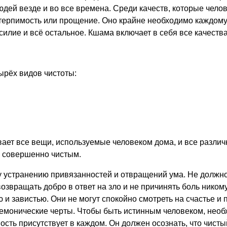
дей везде и во все времена. Среди качеств, которые челов
терпимость или прощение. Оно крайне необходимо каждому
силие и всё остальное. Кшама включает в себя все качества
ырёх видов чистоты:
ает все вещи, используемые человеком дома, и все разли
ь совершенно чистым.
у устранению привязанностей и отвращений ума. Не должно
звращать добро в ответ на зло и не причинять боль никому
и завистью. Они не могут спокойно смотреть на счастье и 
демонические черты. Чтобы быть истинным человеком, нео
ость присутствует в каждом. Он должен осознать, что чисты