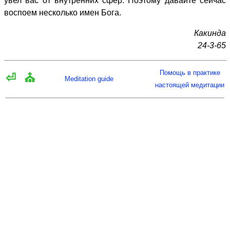
увел вас от внутренних сфер. Поэтому давайте сейчас
воспоем несколько имен Бога.
Какинда
24-3-65
Помощь в практике
⏎
⛪
Meditation guide
настоящей медитации