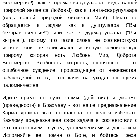
Бессмертие!), как к према-сварупулаара (ведь вашей
природой является Любовь!), как к шанта-сварупулаара
(ведь вашей природой является Мир!). Никто не
обращается к людям как к душтулаара ("Вы,
безнравственные!") или как к дурмаргулаара ("Вы,
хитрые!"), потому что такие слова не соответствуют
истине, они не описывают истинную человеческую
природу, которая есть Любовь, Мир, Доброта,
Бессмертие. Злобность, хитрость, порочность - это
ошибочное суждение, происходящее от невежества,
заблуждений и т.д., эти качества уходят во время
паломничества.
Идите прямо по пути кармы (действия) и дхармы
(праведности) к Брахману - вот ваше предназначение.
Карма должна быть выполнена, ее нельзя избежать.
Каждому предназначена своя задача в соответствии с
его положением, вкусом, устремлениями и достатком.
Исполняйте ее, помня о Боге, и бойтесь греха.