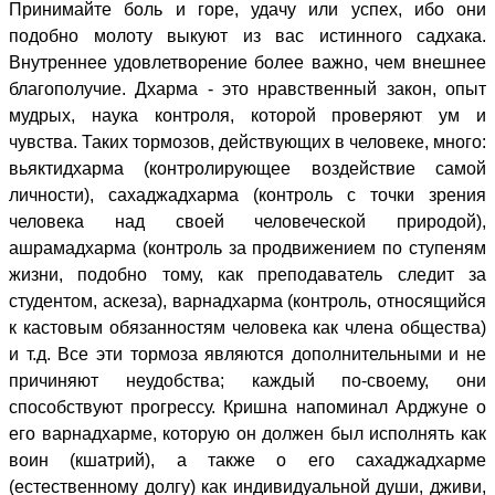
Принимайте боль и горе, удачу или успех, ибо они
подобно молоту выкуют из вас истинного садхака.
Внутреннее удовлетворение более важно, чем внешнее
благополучие. Дхарма - это нравственный закон, опыт
мудрых, наука контроля, которой проверяют ум и
чувства. Таких тормозов, действующих в человеке, много:
вьяктидхарма (контролирующее воздействие самой
личности), сахаджадхарма (контроль с точки зрения
человека над своей человеческой природой),
ашрамадхарма (контроль за продвижением по ступеням
жизни, подобно тому, как преподаватель следит за
студентом, аскеза), варнадхарма (контроль, относящийся
к кастовым обязанностям человека как члена общества)
и т.д. Все эти тормоза являются дополнительными и не
причиняют неудобства; каждый по-своему, они
способствуют прогрессу. Кришна напоминал Арджуне о
его варнадхарме, которую он должен был исполнять как
воин (кшатрий), а также о его сахаджадхарме
(естественному долгу) как индивидуальной души, дживи,