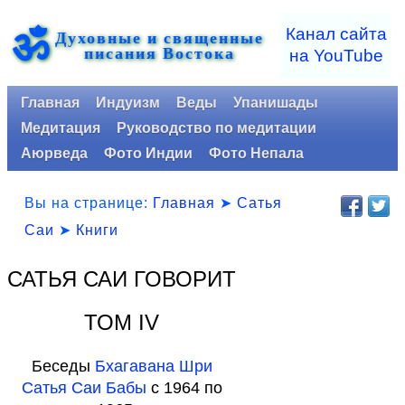
ॐ
Канал сайта
Духовные и священные
писания Востока
на YouTube
Главная
Индуизм
Веды
Упанишады
Медитация
Руководство по медитации
Аюрведа
Фото Индии
Фото Непала
Вы на странице:
Главная
➤
Сатья
Саи
➤
Книги
САТЬЯ САИ ГОВОРИТ
ТОМ IV
Беседы
Бхагавана Шри
Сатья Саи Бабы
c 1964 по