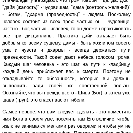
Упанишады утверждают, что гром говорит "да, да, дха":
"дайя (жалость)" - чудовищам, "дама (контроль желаний)"
- богам, "дхарма (праведность)" - людям. Поскольку
человек состоит из всех трех: частью он - чудовище,
частью - бог, частью - человек, то он должен практиковать
все три дисциплины. Практика дайи означает быть
добрым ко всему сущему, дамы - быть хозяином своего
ума и чувств и дхармы - всегда держаться пути
праведности. Такой совет дают небеса голосом грома.
Каждый шаг человека - это шаг на пути к кладбищу,
каждый день приближает вас к смерти. Поэтому не
откладывайте те обязанности, которые вы должны
выполнить ради своей же собственной пользы.
Осознайте, что вы прежде всего - Шива (Бог), а затем уже
шава (труп), это спасет вас от гибели.
Самое первое, что вам следует сделать - это поместить
имя Бога в своем уме, поселить там Его величие, чтобы
язык не занимался мелкими разговорами и чтобы ум не