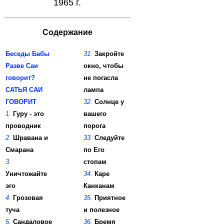
1965 г.
Содержание
Беседы Бабы
31.
Закройте
Разве Саи
окно, чтобы
говорит?
не погасла
САТЬЯ САИ
лампа
ГОВОРИТ
32.
Солнце у
1.
Гуру - это
вашего
проводник
порога
2.
Шравана и
33.
Следуйте
Смарана
по Его
3.
стопам
Уничтожайте
34.
Каре
эго
Канканам
4.
Грозовая
35.
Приятное
туча
и полезное
5.
Сандаловое
36.
Бремя