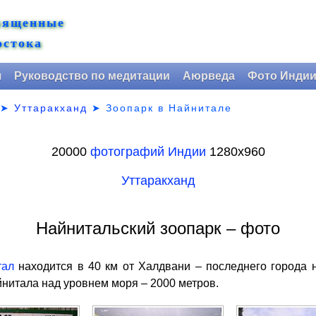
вященные
остока
я
Руководство по медитации
Аюрведа
Фото Инди
➤
Уттаракханд
➤
Зоопарк в Найнитале
20000
фотографий Индии
1280х960
Уттаракханд
Найнитальский зоопарк – фото
тал
находится в 40 км от Халдвани – последнего города 
нитала над уровнем моря – 2000 метров.