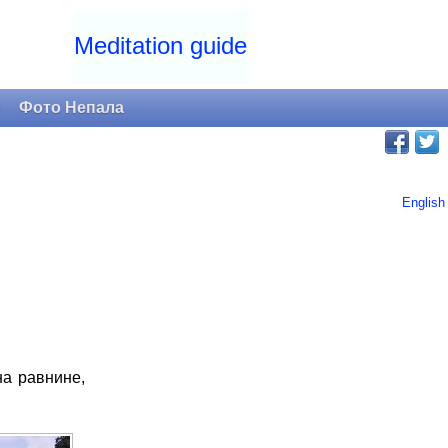
Meditation guide
и
Фото Непала
English
на равнине,