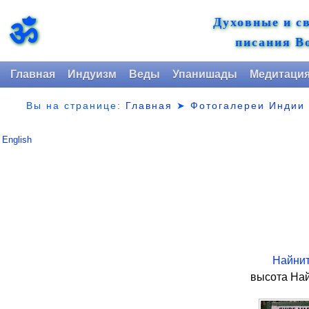
Духовные и с
ॐ
писания В
Главная
Индуизм
Веды
Упанишады
Медитаци
Вы на странице:
Главная
➤
Фотогалереи Индии
English
Найни
высота Най