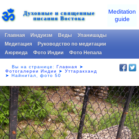
ॐ
Meditation
Духовные и священные
писания Востока
guide
Главная
Индуизм
Веды
Упанишады
Медитация
Руководство по медитации
Аюрведа
Фото Индии
Фото Непала
Вы на странице:
Главная
➤
Фотогалереи Индии
➤
Уттаракханд
➤
Найнитал, фото 50