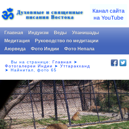
ॐ
Канал сайта
Духовные и священные
писания Востока
на YouTube
Главная
Индуизм
Веды
Упанишады
Медитация
Руководство по медитации
Аюрведа
Фото Индии
Фото Непала
Вы на странице:
Главная
➤
Фотогалереи Индии
➤
Уттаракханд
➤
Найнитал, фото 65