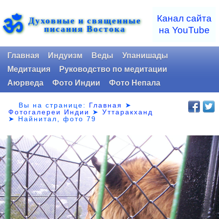
ॐ
Канал сайта
Духовные и священные
писания Востока
на YouTube
Главная
Индуизм
Веды
Упанишады
Медитация
Руководство по медитации
Аюрведа
Фото Индии
Фото Непала
Вы на странице:
Главная
➤
Фотогалереи Индии
➤
Уттаракханд
➤
Найнитал, фото 79