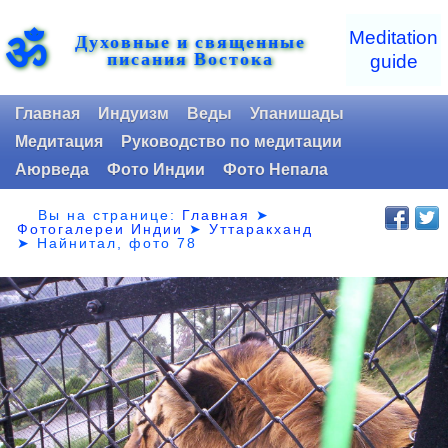
ॐ
Meditation
Духовные и священные
писания Востока
guide
Главная
Индуизм
Веды
Упанишады
Медитация
Руководство по медитации
Аюрведа
Фото Индии
Фото Непала
Вы на странице:
Главная
➤
Фотогалереи Индии
➤
Уттаракханд
➤
Найнитал, фото 78