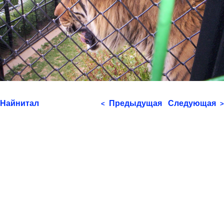
Найнитал
Предыдущая
Следующая
<
>