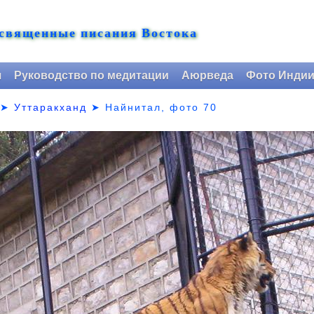
 священные писания Востока
я
Руководство по медитации
Аюрведа
Фото Инди
➤
Уттаракханд
➤
Найнитал, фото 70