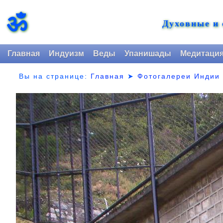
ॐ
Духовные и
Главная
Индуизм
Веды
Упанишады
Медитаци
Вы на странице:
Главная
➤
Фотогалереи Индии