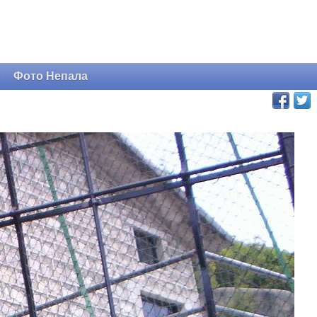
и
Фото Непала