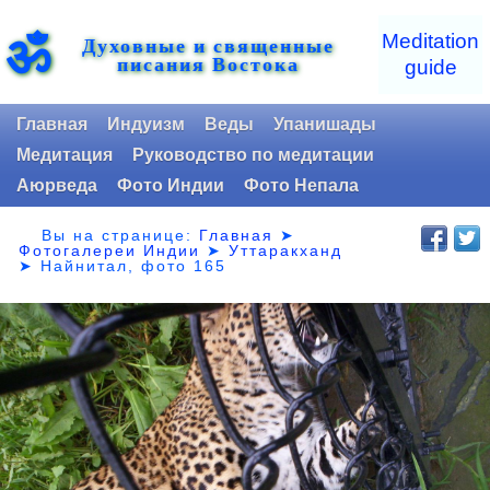
ॐ
Meditation
Духовные и священные
писания Востока
guide
Главная
Индуизм
Веды
Упанишады
Медитация
Руководство по медитации
Аюрведа
Фото Индии
Фото Непала
Вы на странице:
Главная
➤
Фотогалереи Индии
➤
Уттаракханд
➤
Найнитал, фото 165