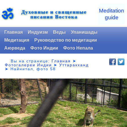
ॐ
Meditation
Духовные и священные
писания Востока
guide
Главная
Индуизм
Веды
Упанишады
Медитация
Руководство по медитации
Аюрведа
Фото Индии
Фото Непала
Вы на странице:
Главная
➤
Фотогалереи Индии
➤
Уттаракханд
➤
Найнитал, фото 58