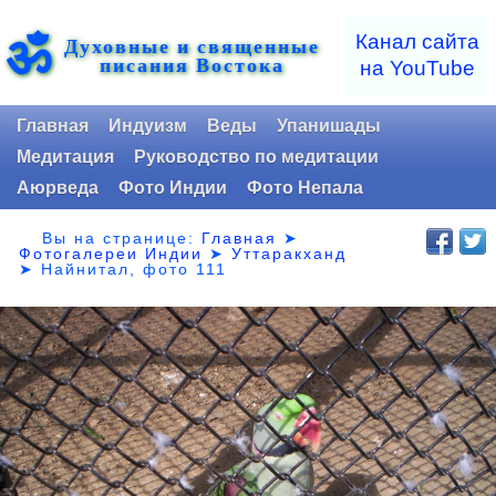
ॐ
Канал сайта
Духовные и священные
писания Востока
на YouTube
Главная
Индуизм
Веды
Упанишады
Медитация
Руководство по медитации
Аюрведа
Фото Индии
Фото Непала
Вы на странице:
Главная
➤
Фотогалереи Индии
➤
Уттаракханд
➤
Найнитал, фото 111