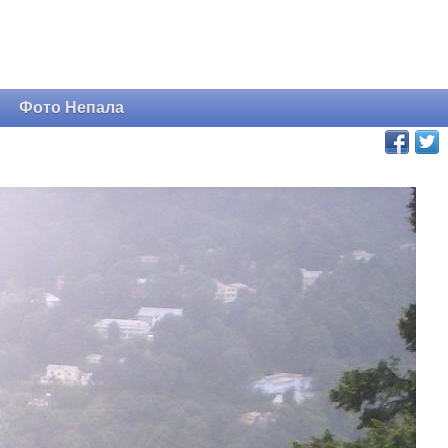
и
Фото Непала