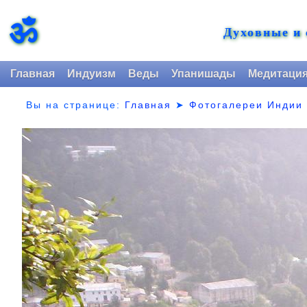
ॐ
Духовные и
Главная
Индуизм
Веды
Упанишады
Медитаци
Вы на странице:
Главная
➤
Фотогалереи Индии