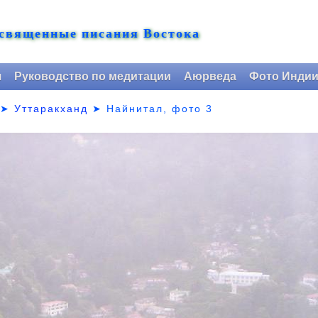
 священные писания Востока
я
Руководство по медитации
Аюрведа
Фото Инди
➤
Уттаракханд
➤
Найнитал, фото 3