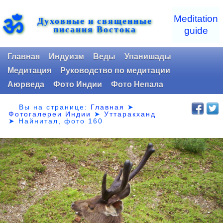
ॐ
Meditation
Духовные и священные
писания Востока
guide
Главная
Индуизм
Веды
Упанишады
Медитация
Руководство по медитации
Аюрведа
Фото Индии
Фото Непала
Вы на странице:
Главная
➤
Фотогалереи Индии
➤
Уттаракханд
➤
Найнитал, фото 160