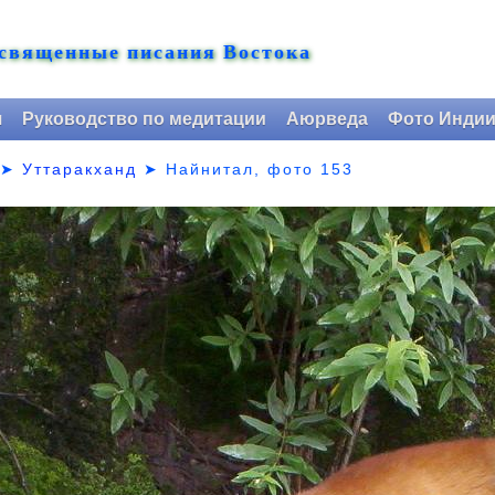
 священные писания Востока
я
Руководство по медитации
Аюрведа
Фото Инди
➤
Уттаракханд
➤
Найнитал, фото 153