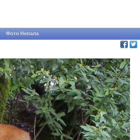
и
Фото Непала