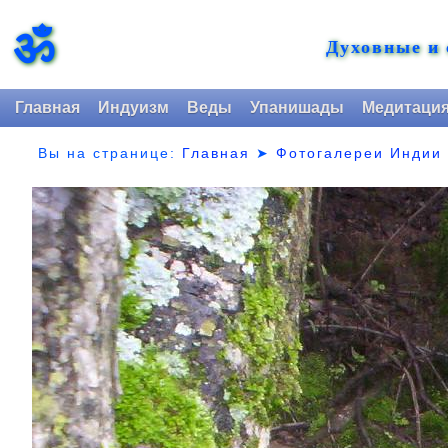
ॐ
Духовные и
Главная
Индуизм
Веды
Упанишады
Медитаци
Вы на странице:
Главная
➤
Фотогалереи Индии