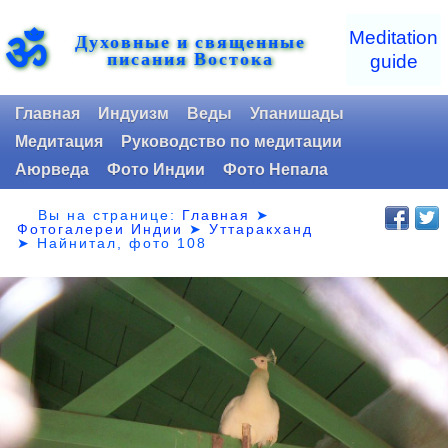
ॐ
Meditation
Духовные и священные
писания Востока
guide
Главная
Индуизм
Веды
Упанишады
Медитация
Руководство по медитации
Аюрведа
Фото Индии
Фото Непала
Вы на странице:
Главная
➤
Фотогалереи Индии
➤
Уттаракханд
➤
Найнитал, фото 108