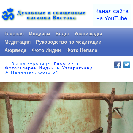
ॐ
Канал сайта
Духовные и священные
писания Востока
на YouTube
Главная
Индуизм
Веды
Упанишады
Медитация
Руководство по медитации
Аюрведа
Фото Индии
Фото Непала
Вы на странице:
Главная
➤
Фотогалереи Индии
➤
Уттаракханд
➤
Найнитал, фото 54