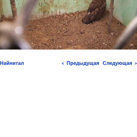
Найнитал
Предыдущая
Следующая
<
>