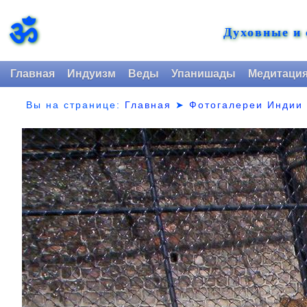
ॐ
Духовные и
Главная
Индуизм
Веды
Упанишады
Медитаци
Вы на странице:
Главная
➤
Фотогалереи Индии