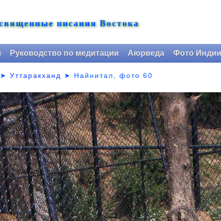
 священные писания Востока
я
Руководство по медитации
Аюрведа
Фото Инди
➤
Уттаракханд
➤
Найнитал, фото 60