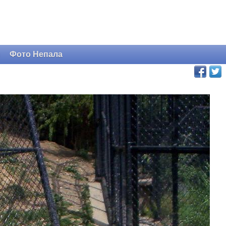
и
Фото Непала