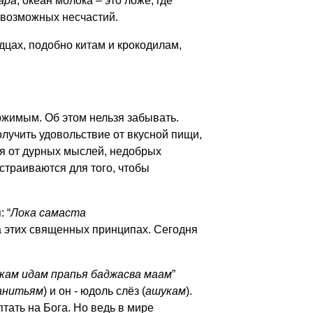
ара
, океан молока – это ложе, где
севозможных несчастий.
дцах, подобно китам и крокодилам,
ржимым. Об этом нельзя забывать.
олучить удовольствие от вкусной пищи,
ся от дурных мыслей, недобрых
страиваются для того, чтобы
 “
Лока самаста
на этих священных принципах. Сегодня
кам идам прапья баджасва маам
”
анитьям
) и он - юдоль слёз (
ашукам
).
тать на Бога. Но ведь в мире