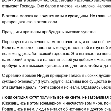
должно быть океаном молока, сегодня настолько загрязне
отдыхает Господь. Оно белое и чистое, как молоко. Чело
В океане молока не водятся киты и крокодилы. Но главные
превращают его в океан соли.
Праздники призваны пробуждать высокие чувства
Порочную жизнь человека можно очистить, изгоняя всё не
Если вам хочется наполнить желудок полезной и вкусной е
если желудок забит всякой гадостью. Это вытекает из по
намерений и чувств и наполнить свой ум добрыми мыслям
пробудить эти высокие чувства, а не для того, чтобы отд
С древних времён Индия придерживалась высоких духовн
сукхино бхаванту
” (Пусть будут счастливы все существа
эти святые идеалы почти совсем исчезли. Отдаваясь бес
Люди сегодня хотят получить всё на свете, не затрачивая о
(Оказавшись в этом эфемерном и несчастливом мире, почит
Родившись в нём, люди мечтают об истинном и долгом счас