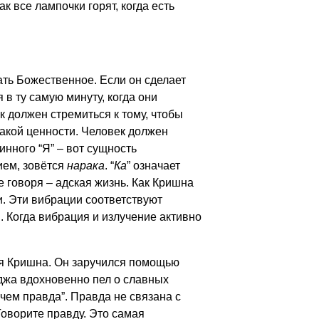
 все лампочки горят, когда есть
ать Божественное. Если он сделает
в ту самую минуту, когда они
 должен стремиться к тому, чтобы
какой ценности. Человек должен
инного “Я” – вот сущность
ием, зовётся
нарака
. “
Ка
” означает
е говоря – адская жизнь. Как Кришна
. Эти вибрации соответствуют
я. Когда вибрация и излучение активно
ся Кришна. Он заручился помощью
джа вдохновенно пел о славных
 чем правда”. Правда не связана с
Говорите правду. Это самая