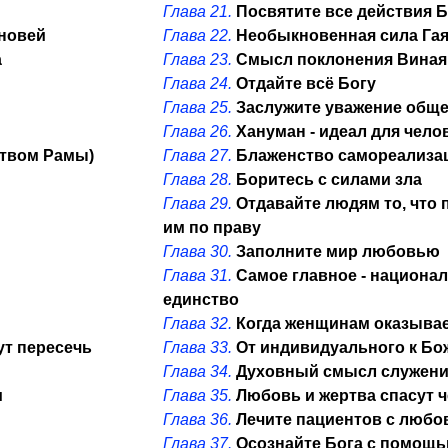
Глава 21.
Посвятите все действия Б
новей
Глава 22.
Необыкновенная сила Га
а
Глава 23.
Смысл поклонения Виная
Глава 24.
Отдайте всё Богу
Глава 25.
Заслужите уважение общ
Глава 26.
Хануман - идеал для чело
ством Рамы)
Глава 27.
Блаженство самореализа
Глава 28.
Боритесь с силами зла
Глава 29.
Отдавайте людям то, что
им по праву
Глава 30.
Заполните мир любовью
Глава 31.
Самое главное - национа
единство
Глава 32.
Когда женщинам оказывае
ут пересечь
Глава 33.
От индивидуального к Б
Глава 34.
Духовный смысл служени
м
Глава 35.
Любовь и жертва спасут 
Глава 36.
Лечите пациентов с люб
Глава 37.
Осознайте Бога с помощь