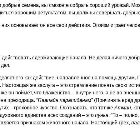
ив добрые семена, вы сможете собрать хороший урожай. Мо
диться хорошим результатом, вы должны совершать добрые
них основывает он все свои действия. Эгоизм играет челове
ы действовать сдерживающие начала. Не делая ничего добр
дел.
деляет его как действие, направленное на помощь другим. 
ех. Настоящая же заслуга – это стремление понять свою ист
а же он поймёт, что блаженство – внутри него, а не во внеш
она преходяща. “
Паапайя парапиданам
” (Причинять вред д
гих – греховное чувство. Осознавать, что тот же
Атман
, к
 духовного единства всех созданий – это
пунья
. “То – полно
является признаком животного начала. Настоящий грех,
паа