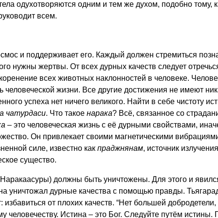
ла одухотворяются одним и тем же духом, подобно тому, как
руководит всем.
осмос и поддерживает его. Каждый должен стремиться позн
го нужны жертвы. От всех дурных качеств следует отречься 
коренение всех животных наклонностей в человеке. Человек
ь человеческой жизни. Все другие достижения не имеют ни
нного успеха нет ничего великого. Найти в себе чистоту ист
а чатурдаси
. Что такое
нарака
? Всё, связанное со страдан
ка
– это человеческая жизнь с её дурными свойствами, инач
ожество. Он привлекает своими магнетическими вибрациями
ненной силе, известно как
праджнянам
, источник излучени
еское существо.
Наракаасуры) должны быть уничтожены. Для этого и явил
шна уничтожал дурные качества с помощью правды. Тьягара
 избавиться от плохих качеств. “Нет большей добродетели,
у человечеству. Истина – это Бог. Следуйте путём истины. 