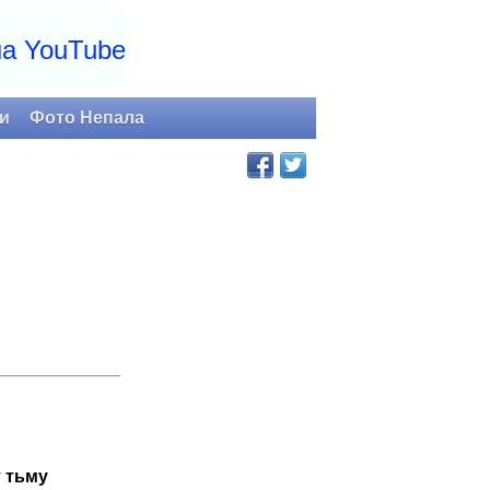
на YouTube
и
Фото Непала
 тьму