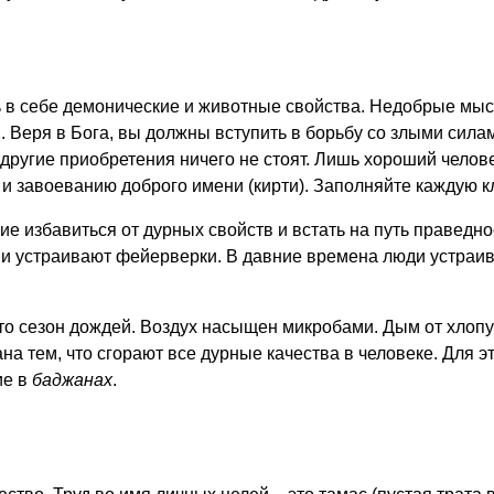
ь в себе демонические и животные свойства. Недобрые мыс
 Веря в Бога, вы должны вступить в борьбу со злыми сила
се другие приобретения ничего не стоят. Лишь хороший чел
 завоеванию доброго имени (кирти). Заполняйте каждую кл
ие избавиться от дурных свойств и встать на путь праведно
ды и устраивают фейерверки. В давние времена люди устра
Это сезон дождей. Воздух насыщен микробами. Дым от хлопу
а тем, что сгорают все дурные качества в человеке. Для э
ие в
баджанах
.