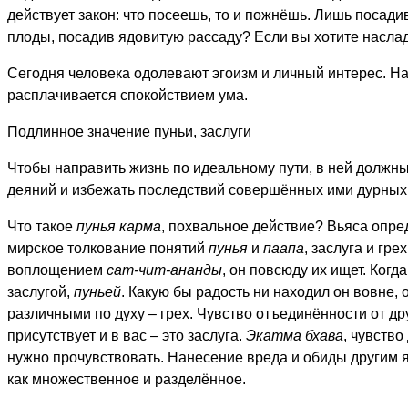
действует закон: что посеешь, то и пожнёшь. Лишь посад
плоды, посадив ядовитую рассаду? Если вы хотите насла
Сегодня человека одолевают эгоизм и личный интерес. На 
расплачивается спокойствием ума.
Подлинное значение пуньи, заслуги
Чтобы направить жизнь по идеальному пути, в ней должн
деяний и избежать последствий совершённых ими дурных 
Что такое
пунья карма
, похвальное действие? Вьяса опре
мирское толкование понятий
пунья
и
паапа
, заслуга и гр
воплощением
сат-чит-ананды
, он повсюду их ищет. Когд
заслугой,
пуньей
. Какую бы радость ни находил он вовне, 
различными по духу – грех. Чувство отъединённости от дру
присутствует и в вас – это заслуга.
Экатма бхава
, чувство
нужно прочувствовать. Нанесение вреда и обиды другим 
как множественное и разделённое.