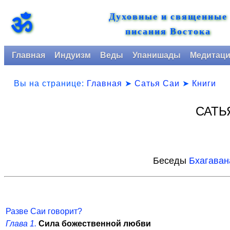
Духовные и священные
ॐ
писания Востока
Главная
Индуизм
Веды
Упанишады
Медитац
Вы на странице:
Главная
➤
Сатья Саи
➤
Книги
САТЬ
Беседы
Бхагаван
Разве Саи говорит?
Глава 1.
Сила божественной любви