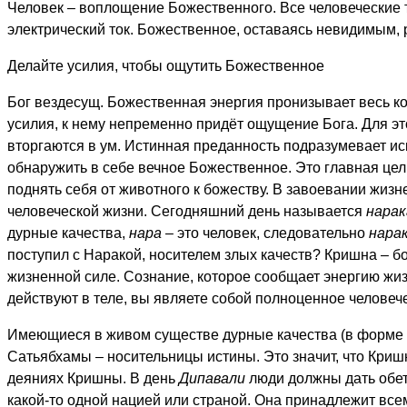
Человек – воплощение Божественного. Все человеческие те
электрический ток. Божественное, оставаясь невидимым, 
Делайте усилия, чтобы ощутить Божественное
Бог вездесущ. Божественная энергия пронизывает весь к
усилия, к нему непременно придёт ощущение Бога. Для это
вторгаются в ум. Истинная преданность подразумевает ис
обнаружить в себе вечное Божественное. Это главная цел
поднять себя от животного к божеству. В завоевании жизне
человеческой жизни. Сегодняшний день называется
нарак
дурные качества,
нара
– это человек, следовательно
нара
поступил с Наракой, носителем злых качеств? Кришна – б
жизненной силе. Сознание, которое сообщает энергию жиз
действуют в теле, вы являете собой полноценное человеч
Имеющиеся в живом существе дурные качества (в форме 
Сатьябхамы – носительницы истины. Это значит, что Кри
деяниях Кришны. В день
Дипавали
люди должны дать обет:
какой-то одной нацией или страной. Она принадлежит всем