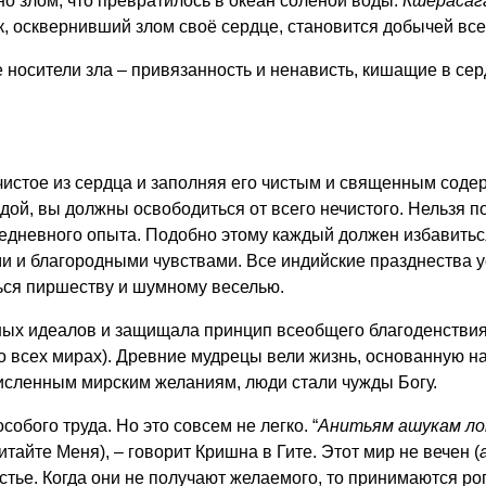
но злом, что превратилось в океан солёной воды.
Кшерасаг
век, осквернивший злом своё сердце, становится добычей в
 носители зла – привязанность и ненависть, кишащие в сер
чистое из сердца и заполняя его чистым и священным соде
дой, вы должны освободиться от всего нечистого. Нельзя п
вседневного опыта. Подобно этому каждый должен избавить
и и благородными чувствами. Все индийские празднества у
аться пиршеству и шумному веселью.
ых идеалов и защищала принцип всеобщего благоденствия:
 во всех мирах). Древние мудрецы вели жизнь, основанную 
численным мирским желаниям, люди стали чужды Богу.
собого труда. Но это совсем не легко. “
Анитьям ашукам ло
айте Меня), – говорит Кришна в Гите. Этот мир не вечен (
тье. Когда они не получают желаемого, то принимаются роп