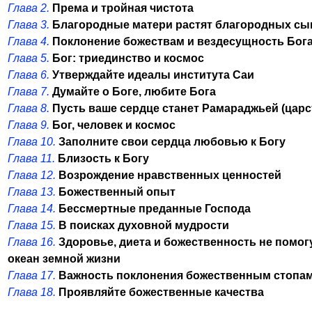
Глава 2.
Према и тройная чистота
Глава 3.
Благородные матери растят благородных сы
Глава 4.
Поклонение божествам и вездесущность Бог
Глава 5.
Бог: триединство и космос
Глава 6.
Утверждайте идеалы института Саи
Глава 7.
Думайте о Боге, любите Бога
Глава 8.
Пусть ваше сердце станет Рамараджьей (цар
Глава 9.
Бог, человек и космос
Глава 10.
Заполните свои сердца любовью к Богу
Глава 11.
Близость к Богу
Глава 12.
Возрождение нравственных ценностей
Глава 13.
Божественный опыт
Глава 14.
Бессмертные преданные Господа
Глава 15.
В поисках духовной мудрости
Глава 16.
Здоровье, диета и божественность не помог
океан земной жизни
Глава 17.
Важность поклонения божественным стопа
Глава 18.
Проявляйте божественные качества