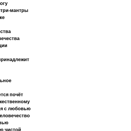
огу
ятри-мантры
ке
ества
вечества
ции
 принадлежит
льное
тся почёт
ожественному
я с любовью
человечество
овью
ю чистой