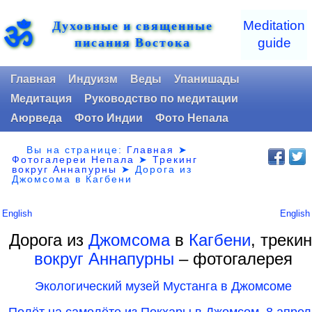
Духовные и священные
ॐ
Meditation
писания Востока
guide
Главная
Индуизм
Веды
Упанишады
Медитация
Руководство по медитации
Аюрведа
Фото Индии
Фото Непала
Вы на странице:
Главная
➤
Фотогалереи Непала
➤
Трекинг
вокруг Аннапурны
➤
Дорога из
Джомсома в Кагбени
English
English
Дорога из
Джомсома
в
Кагбени
, трекин
вокруг Аннапурны
– фотогалерея
Экологический музей Мустанга в Джомсоме