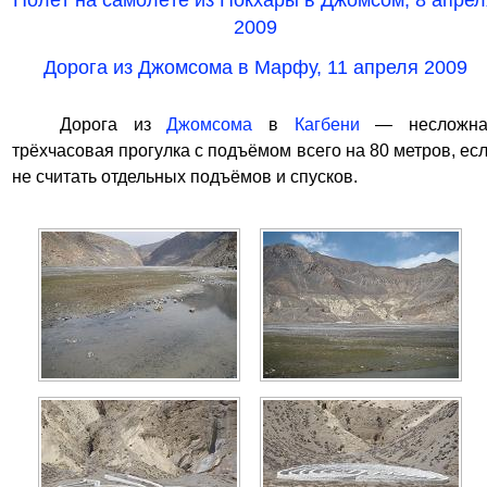
Полёт на самолёте из Покхары в Джомсом, 8 апрел
2009
Дорога из Джомсома в Марфу, 11 апреля 2009
Дорога из
Джомсома
в
Кагбени
— несложна
трёхчасовая прогулка с подъёмом всего на 80 метров, ес
не считать отдельных подъёмов и спусков.