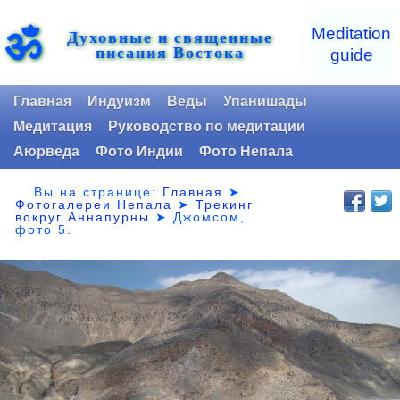
ॐ
Meditation
Духовные и священные
писания Востока
guide
Главная
Индуизм
Веды
Упанишады
Медитация
Руководство по медитации
Аюрведа
Фото Индии
Фото Непала
Вы на странице:
Главная
➤
Фотогалереи Непала
➤
Трекинг
вокруг Аннапурны
➤ Джомсом,
фото 5.