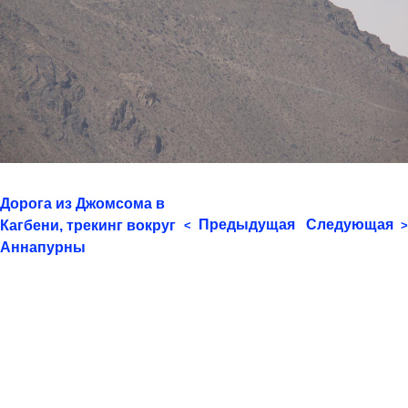
Дорога из Джомсома в
Предыдущая
Следующая
Кагбени, трекинг вокруг
<
>
Аннапурны