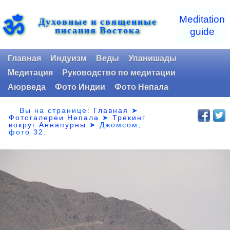
ॐ
Meditation
Духовные и священные
писания Востока
guide
Главная
Индуизм
Веды
Упанишады
Медитация
Руководство по медитации
Аюрведа
Фото Индии
Фото Непала
Вы на странице:
Главная
➤
Фотогалереи Непала
➤
Трекинг
вокруг Аннапурны
➤ Джомсом,
фото 32.