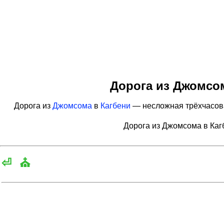
Дорога из Джомсом
Дорога из
Джомсома
в
Кагбени
— несложная трёхчасовая
Дорога из Джомсома в Каг
⏎
⛪