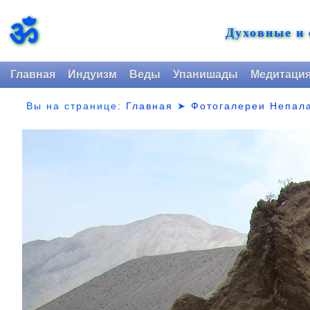
ॐ
Духовные и
Главная
Индуизм
Веды
Упанишады
Медитаци
Вы на странице:
Главная
➤
Фотогалереи Непал