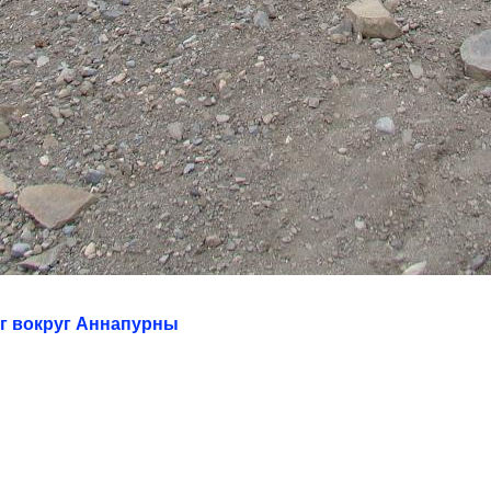
нг вокруг Аннапурны