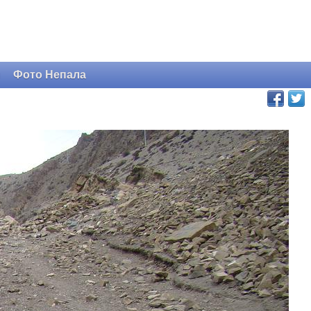
и
Фото Непала