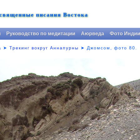
 священные писания Востока
я
Руководство по медитации
Аюрведа
Фото Инди
а
➤
Трекинг вокруг Аннапурны
➤ Джомсом,
фото 80.