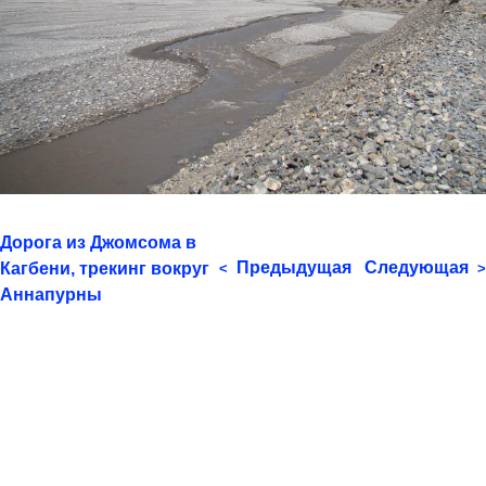
Дорога из Джомсома в
Предыдущая
Следующая
Кагбени, трекинг вокруг
<
>
Аннапурны