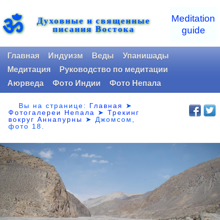
ॐ
Meditation
Духовные и священные
писания Востока
guide
Главная
Индуизм
Веды
Упанишады
Медитация
Руководство по медитации
Аюрведа
Фото Индии
Фото Непала
Вы на странице:
Главная
➤
Фотогалереи Непала
➤
Трекинг
вокруг Аннапурны
➤ Джомсом,
фото 18.