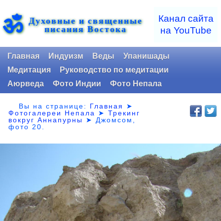
ॐ
Канал сайта
Духовные и священные
писания Востока
на YouTube
Главная
Индуизм
Веды
Упанишады
Медитация
Руководство по медитации
Аюрведа
Фото Индии
Фото Непала
Вы на странице:
Главная
➤
Фотогалереи Непала
➤
Трекинг
вокруг Аннапурны
➤ Джомсом,
фото 20.