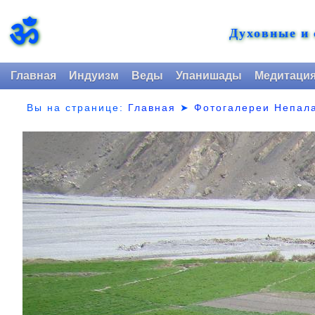
ॐ
Духовные и
Главная
Индуизм
Веды
Упанишады
Медитаци
Вы на странице:
Главная
➤
Фотогалереи Непал