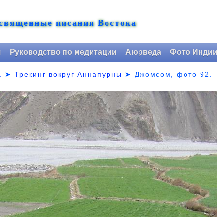
 священные писания Востока
я
Руководство по медитации
Аюрведа
Фото Инди
а
➤
Трекинг вокруг Аннапурны
➤ Джомсом,
фото 92.