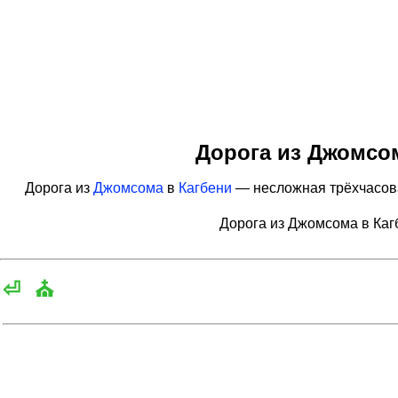
Дорога из Джомсом
Дорога из
Джомсома
в
Кагбени
— несложная трёхчасовая
Дорога из Джомсома в Каг
⏎
⛪