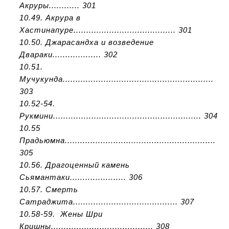
Акруры............ 301
10.49. Акрура в
Хастинапуре........................................ 301
10.50. Джарасандха и возведение
Двараки................... 302
10.51.
Мучукунда...........................................................
303
10.52-54.
Рукмини.......................................................... 304
10.55
Прадьюмна...........................................................
305
10.56. Драгоценный камень
Сьямантаки...................... 306
10.57. Смерть
Сатраджита......................................... 307
10.58-59. Жены Шри
Кришны........................................ 308