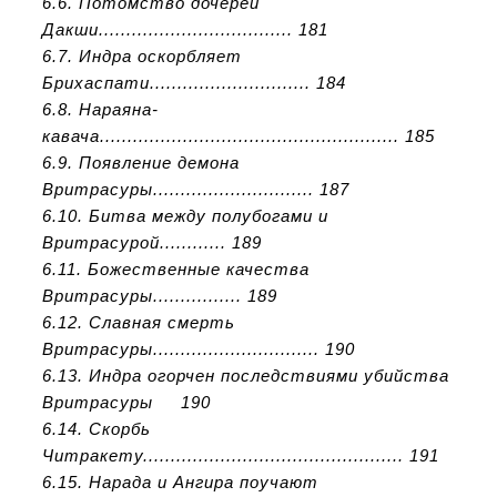
6.6. Потомство дочерей
Дакши................................... 181
6.7. Индра оскорбляет
Брихаспати............................. 184
6.8. Нараяна-
кавача...................................................... 185
6.9. Появление демона
Вритрасуры............................. 187
6.10. Битва между полубогами и
Вритрасурой............ 189
6.11. Божественные качества
Вритрасуры................ 189
6.12. Славная смерть
Вритрасуры.............................. 190
6.13. Индра огорчен последствиями убийства
Вритрасуры 190
6.14. Скорбь
Читракету............................................... 191
6.15. Нарада и Ангира поучают