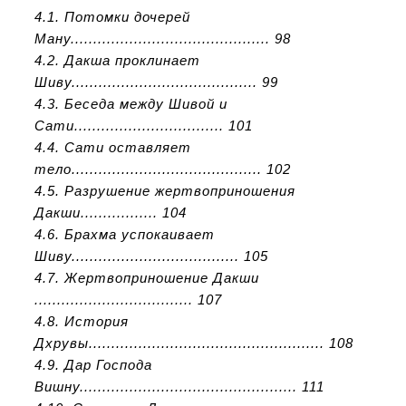
4.1. Потомки дочерей
Ману............................................ 98
4.2. Дакша проклинает
Шиву......................................... 99
4.3. Беседа между Шивой и
Сати................................. 101
4.4. Сати оставляет
тело.......................................... 102
4.5. Разрушение жертвоприношения
Дакши................. 104
4.6. Брахма успокаивает
Шиву..................................... 105
4.7. Жертвоприношение Дакши
................................... 107
4.8. История
Дхрувы.................................................... 108
4.9. Дар Господа
Вишну................................................ 111