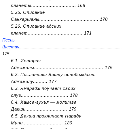
планеты............................... 168
5.25. Описание
Санкаршаны......................................... 170
5.26. Описание адских
планет...................................... 171
Песнь
Шестая
.........................................................................................
175
6.1. История
Аджамилы................................................ 175
6.2. Посланники Вишну освобождают
Аджамилу.......... 177
6.3. Ямарадж поучает своих
слуг................................. 178
6.4. Хамса-гухья — молитва
Дакши............................. 179
6.5. Дакша проклинает Нараду
Муни............................ 180