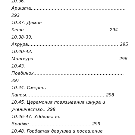
10.36.
Аришта...............................................................
293
10.37. Демон
Кеши........................................................ 294
10.38-39.
Акрура............................................................ 295
10.40-42.
Матхура........................................................ 296
10.43.
Поединок............................................................
297
10.44. Смерть
Кансы.................................................... 298
10.45. Церемония повязывания шнура и
ученичество.. 298
10.46-47. Уддхава во
Врадже......................................... 299
10.48. Горбатая девушка и посещение