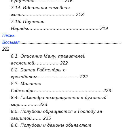
существа.................... 216
7.14. Идеальная семейная
жизнь................................... 218
7.15. Поучения
Нарады................................................. 219
Песнь
Восьмая
........................................................................................
222
8.1. Описание Ману, правителей
вселенной................. 222
8.2. Битва Гаджендры с
крокодилом............................. 222
8.3. Молитва
Гаджендры.............................................. 223
8.4. Гаджендра возвращается в духовный
мир............. 223
8.5. Полубоги обращаются к Господу за
защитой....... 225
8.6. Полубоги и демоны объявляют