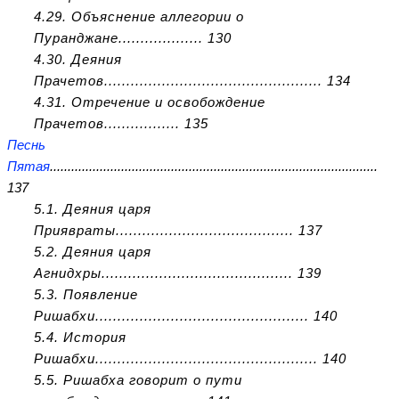
4.29. Объяснение аллегории о
Пуранджане................... 130
4.30. Деяния
Прачетов................................................. 134
4.31. Отречение и освобождение
Прачетов................. 135
Песнь
Пятая
............................................................................................
137
5.1. Деяния царя
Приявраты........................................ 137
5.2. Деяния царя
Агнидхры........................................... 139
5.3. Появление
Ришабхи................................................ 140
5.4. История
Ришабхи.................................................. 140
5.5. Ришабха говорит о пути