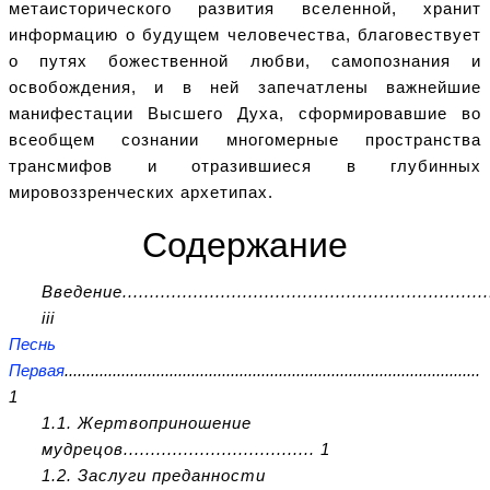
метаисторического развития вселенной, хранит
информацию о будущем человечества, благовествует
о путях божественной любви, самопознания и
освобождения, и в ней запечатлены важнейшие
манифестации Высшего Духа, сформировавшие во
всеобщем сознании многомерные пространства
трансмифов и отразившиеся в глубинных
мировоззренческих архетипах.
Содержание
Введение...................................................................
iii
Песнь
Первая
...............................................................................................
1
1.1. Жертвоприношение
мудрецов................................... 1
1.2. Заслуги преданности