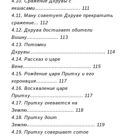
4.10. Сражение Дхрувы с
якшасами.............................. 111
4.11. Ману советует Дхруве прекратить
сражение... 112
4.12. Дхрува достигает обители
Вишну..................... 113
4.13. Потомки
Дхрувы.................................................. 114
4.14. Рассказ о царе
Вене............................................. 115
4.15. Рождение царя Притху и его
коронация.............. 117
4.16. Восхваление царя
Притху................................... 117
4.17. Притху гневается на
Землю............................... 118
4.18. Притху доит
Землю............................................. 119
4.19. Притху совершает сотое