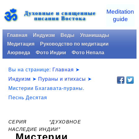
ॐ
Meditation
Духовные и священные
писания Востока
guide
Главная
Индуизм
Веды
Упанишады
Медитация
Руководство по медитации
Аюрведа
Фото Индии
Фото Непала
Вы на странице:
Главная
➤
Индуизм
➤
Пураны и итихасы
➤
Мистерии Бхагавата-пураны.
Песнь Десятая
СЕРИЯ “ДУХОВНОЕ
НАСЛЕДИЕ ИНДИИ”
Мистерии