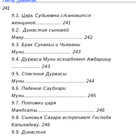
Песнь Девятая
..................................................................................
241
9.1. Царь Судьюмна становится
женщиной................. 241
9.2. Династия сыновей
Ману....................................... 242
9.3. Брак Суканьи и Чьяваны
Муни............................... 243
9.4. Дурваса Муни оскорбляет Амбаришу
................... 243
9.5. Спасение Дурвасы
Муни........................................ 244
9.6. Падение Саубхари
Муни......................................... 245
9.7. Потомки царя
Мандхаты...................................... 246
9.8. Сыновья Сагара встречают Господа
Капиладеву. 246
9.9. Династия