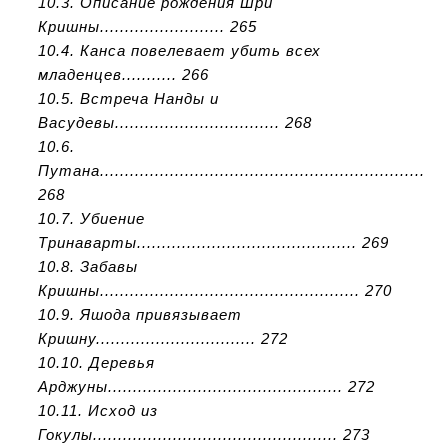
10.3. Описание рождения Шри
Кришны......................... 265
10.4. Канса повелевает убить всех
младенцев........... 266
10.5. Встреча Нанды и
Васудевы................................. 268
10.6.
Путана.................................................................
268
10.7. Убиение
Тринаварты............................................ 269
10.8. Забавы
Кришны.................................................... 270
10.9. Яшода привязывает
Кришну................................ 272
10.10. Деревья
Арджуны............................................... 272
10.11. Исход из
Гокулы................................................. 273