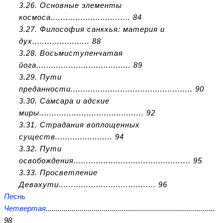
3.26. Основные элементы
космоса................................ 84
3.27. Философия санкхья: материя и
дух....................... 88
3.28. Восьмиступенчатая
йога...................................... 89
3.29. Пути
преданности................................................. 90
3.30. Самсара и адские
миры.......................................... 92
3.31. Страдания воплощенных
существ....................... 94
3.32. Пути
освобождения............................................... 95
3.33. Просветление
Девахути....................................... 96
Песнь
Четвертая
.....................................................................................
98