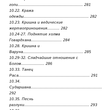
гопи..................................................... 281
10.22. Кража
одежды..................................................... 282
10.23. Кришна и ведические
жертвоприношения.......... 282
10.24-27. Поднятие холма
Говардхана......................... 284
10.28. Кришна и
Варуна................................................. 285
10.29-32. Сладчайшие отношения с
Богом................... 286
10.33. Танец
Раса.......................................................... 291
10.34.
Сударшана..........................................................
292
10.35. Песнь
разлуки..................................................... 293