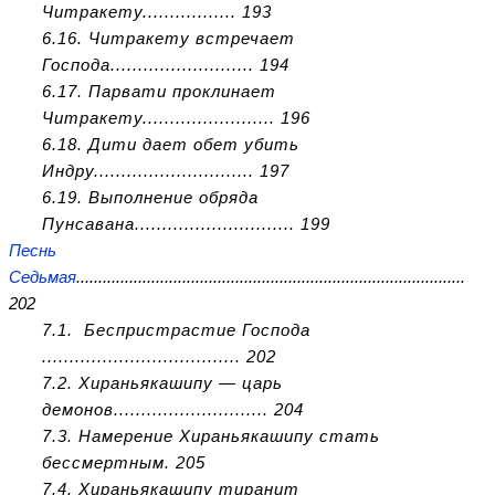
Читракету................. 193
6.16. Читракету встречает
Господа.......................... 194
6.17. Парвати проклинает
Читракету........................ 196
6.18. Дити дает обет убить
Индру............................. 197
6.19. Выполнение обряда
Пунсавана............................. 199
Песнь
Седьмая
........................................................................................
202
7.1. Беспристрастие Господа
.................................... 202
7.2. Хираньякашипу — царь
демонов............................ 204
7.3. Намерение Хираньякашипу стать
бессмертным. 205
7.4. Хираньякашипу тиранит