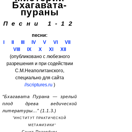
Бхагавата-
пураны
Песни 1-12
песни:
I
II
III
IV
V
VI
VII
VIII
IX
X
XI
XII
(опубликовано с любезного
разрешения и при содействии
С.М.Неаполитанского,
специально для сайта
//scriptures.ru
)
“Бхагавата Пурана — зрелый
плод древа ведической
литературы...” (1.1.3.)
“
ИНСТИТУТ ПРАКТИЧЕСКОЙ
МЕТАФИЗИКИ
”
Санкт-Петербург