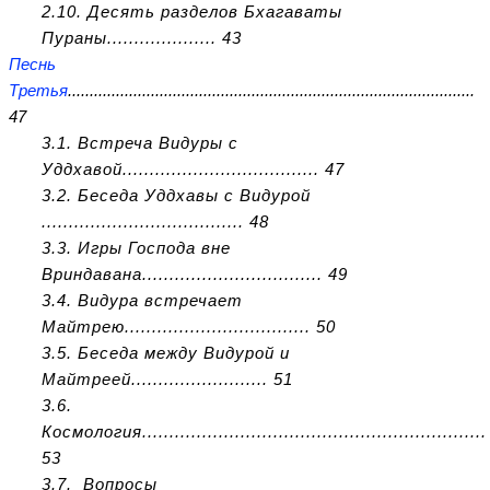
2.10. Десять разделов Бхагаваты
Пураны.................... 43
Песнь
Третья
.............................................................................................
47
3.1. Встреча Видуры с
Уддхавой.................................... 47
3.2. Беседа Уддхавы с Видурой
..................................... 48
3.3. Игры Господа вне
Вриндавана................................. 49
3.4. Видура встречает
Майтрею.................................. 50
3.5. Беседа между Видурой и
Майтреей......................... 51
3.6.
Космология...............................................................
53
3.7. Вопросы