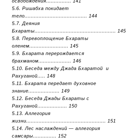
освобождения................ 141
5.6. Ришабха покидает
тело........................................ 144
5.7. Деяния
Бхараты.................................................... 145
5.8. Перевоплощение Бхараты
оленем......................... 145
5.9. Бхарата перерождается
брахманом..................... 146
5.10. Беседа между Джада Бхаратой и
Рахуганой..... 148
5.11. Бхарата передает духовное
знание.................... 149
5.12. Беседа Джады Бхараты с
Рахуганой................... 150
5.13. Аллегория
жизни................................................... 151
5.14. Лес наслаждений — аллегория
самсары............... 152