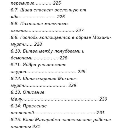
перемирие............ 225
8.7. Шива спасает вселенную от
яда.......................... 226
8.8. Пахтанье молочного
океана.................................. 227
8.9. Господь воплощается в образе Мохини-
мурти..... 228
8.10. Битва между полубогами и
демонами.................. 228
8.11. Индра уничтожает
асуров................................... 229
8.12. Шива очарован Мохини-
мурти............................. 229
8.13. Описание
Ману..................................................... 230
8.14. Правление
вселенной........................................... 231
8.15. Бали Махараджа завоевывает райские
планеты 231