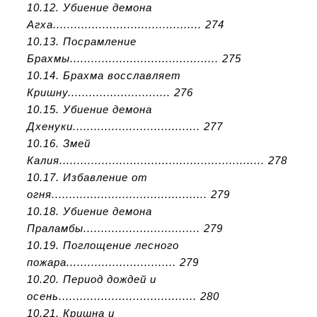
10.12. Убиение демона
Агха.......................................... 274
10.13. Посрамление
Брахмы.......................................... 275
10.14. Брахма восславляет
Кришну............................. 276
10.15. Убиение демона
Дхенуки.................................... 277
10.16. Змей
Калия.......................................................... 278
10.17. Избавление от
огня............................................ 279
10.18. Убиение демона
Праламбы................................. 279
10.19. Поглощение лесного
пожара............................... 279
10.20. Период дождей и
осень....................................... 280
10.21. Кришна и