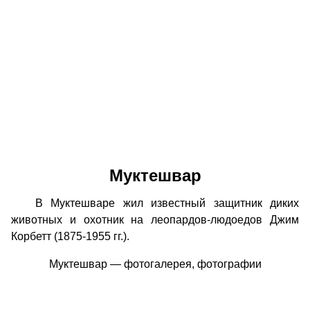
Муктешвар
В Муктешваре жил известный защитник диких
животных и охотник на леопардов-людоедов Джим
Корбетт (1875-1955 гг.).
Муктешвар — фотогалерея, фотографии