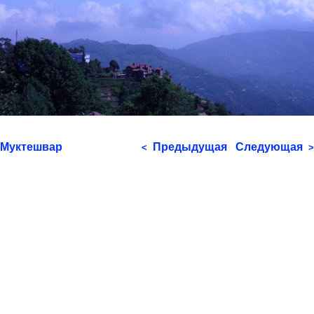
Муктешвар
Предыдущая
Следующая
<
>