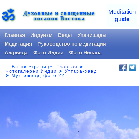
ॐ
Meditation
Духовные и священные
писания Востока
guide
Главная
Индуизм
Веды
Упанишады
Медитация
Руководство по медитации
Аюрведа
Фото Индии
Фото Непала
Вы на странице:
Главная
➤
Фотогалереи Индии
➤
Уттаракханд
➤
Муктешвар, фото 22