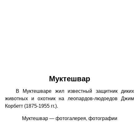
Муктешвар
В Муктешваре жил известный защитник диких
животных и охотник на леопардов-людоедов Джим
Корбетт (1875-1955 гг.).
Муктешвар — фотогалерея, фотографии