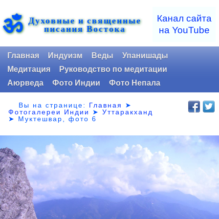
ॐ
Канал сайта
Духовные и священные
писания Востока
на YouTube
Главная
Индуизм
Веды
Упанишады
Медитация
Руководство по медитации
Аюрведа
Фото Индии
Фото Непала
Вы на странице:
Главная
➤
Фотогалереи Индии
➤
Уттаракханд
➤
Муктешвар, фото 6