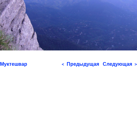
Муктешвар
Предыдущая
Следующая
<
>