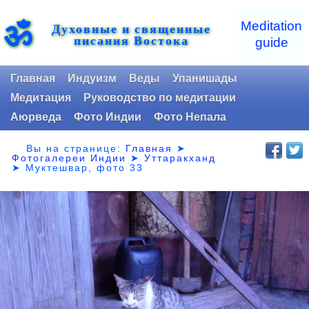
ॐ
Meditation
Духовные и священные
писания Востока
guide
Главная
Индуизм
Веды
Упанишады
Медитация
Руководство по медитации
Аюрведа
Фото Индии
Фото Непала
Вы на странице:
Главная
➤
Фотогалереи Индии
➤
Уттаракханд
➤
Муктешвар, фото 33