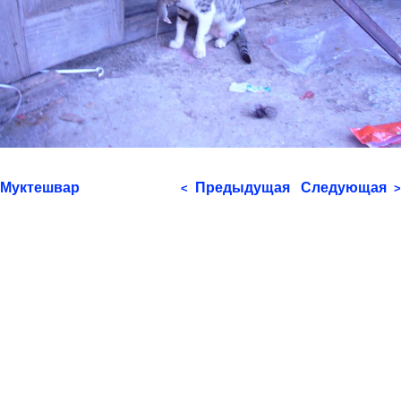
Муктешвар
Предыдущая
Следующая
<
>