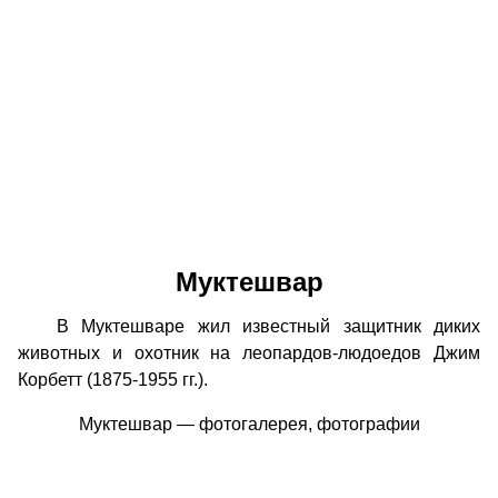
Муктешвар
В Муктешваре жил известный защитник диких
животных и охотник на леопардов-людоедов Джим
Корбетт (1875-1955 гг.).
Муктешвар — фотогалерея, фотографии