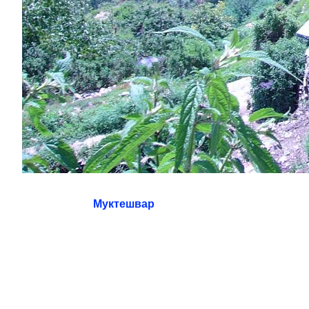
Муктешвар