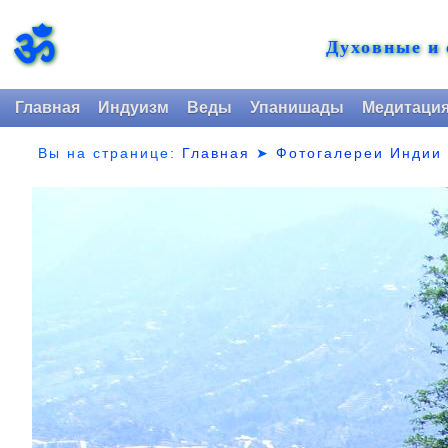
ॐ
Духовные и
Главная
Индуизм
Веды
Упанишады
Медитаци
Вы на странице:
Главная
➤
Фотогалереи Индии