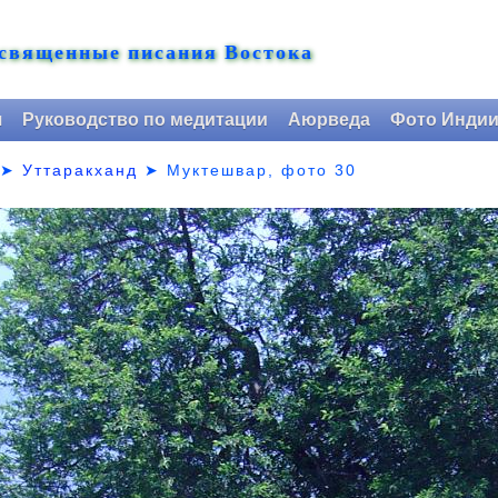
 священные писания Востока
я
Руководство по медитации
Аюрведа
Фото Инди
➤
Уттаракханд
➤
Муктешвар, фото 30