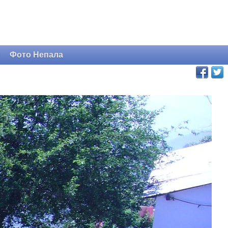
и
Фото Непала