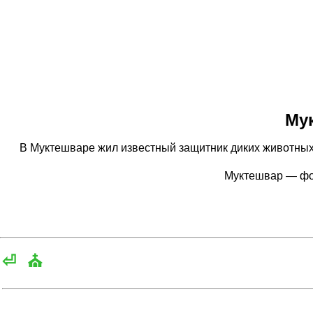
Му
В Муктешваре жил известный защитник диких животных и
Муктешвар — фо
⏎
⛪