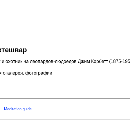
ктешвар
 охотник на леопардов-людоедов Джим Корбетт (1875-1955 
тогалерея, фотографии
Meditation guide