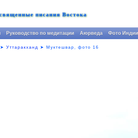
 священные писания Востока
я
Руководство по медитации
Аюрведа
Фото Инди
➤
Уттаракханд
➤
Муктешвар, фото 16