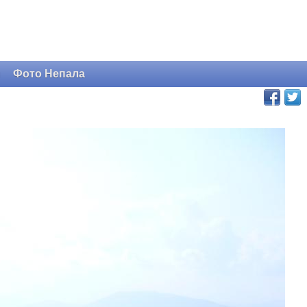
и
Фото Непала