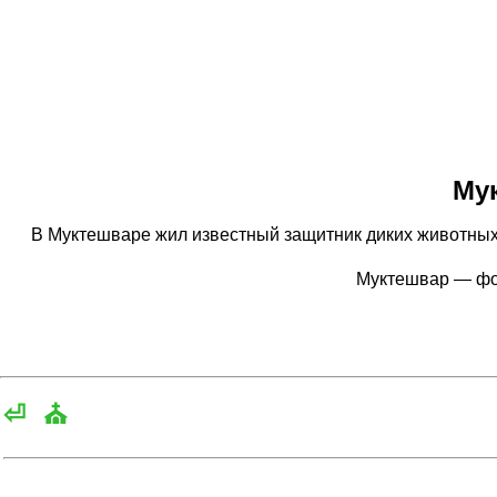
Му
В Муктешваре жил известный защитник диких животных и
Муктешвар — фо
⏎
⛪