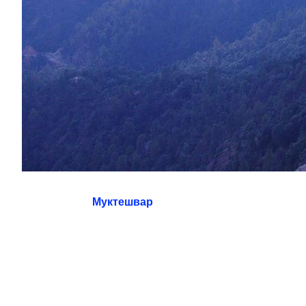
Муктешвар