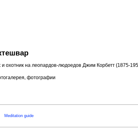
ктешвар
 охотник на леопардов-людоедов Джим Корбетт (1875-1955 
тогалерея, фотографии
Meditation guide