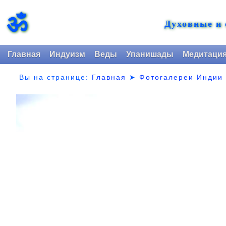
ॐ
Духовные и
Главная
Индуизм
Веды
Упанишады
Медитаци
Вы на странице:
Главная
➤
Фотогалереи Индии