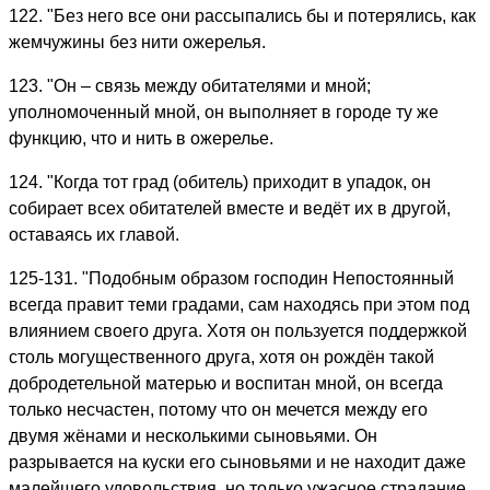
122. "Без него все они рассыпались бы и потерялись, как
жемчужины без нити ожерелья.
123. "Он – связь между обитателями и мной;
уполномоченный мной, он выполняет в городе ту же
функцию, что и нить в ожерелье.
124. "Когда тот град (обитель) приходит в упадок, он
собирает всех обитателей вместе и ведёт их в другой,
оставаясь их главой.
125-131. "Подобным образом господин Непостоянный
всегда правит теми градами, сам находясь при этом под
влиянием своего друга. Хотя он пользуется поддержкой
столь могущественного друга, хотя он рождён такой
добродетельной матерью и воспитан мной, он всегда
только несчастен, потому что он мечется между его
двумя жёнами и несколькими сыновьями. Он
разрывается на куски его сыновьями и не находит даже
малейшего удовольствия, но только ужасное страдание.