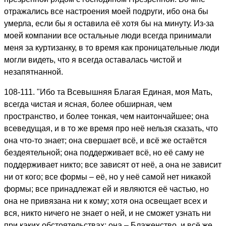
отражались все настроения моей подруги, ибо она бы
умерла, если бы я оставила её хотя бы на минуту. Из-за
моей компании все остальные люди всегда принимали
меня за кypтизaнку, в то время как проницательные люди
могли видеть, что я всегда оставалась чистой и
незапятнанной.
108-111. "Ибо та Всевышняя Благая Единая, моя Мать,
всегда чистая и ясная, более обширная, чем
пространство, и более тонкая, чем наитончайшее; она
всеведущая, и в то же время про неё нельзя сказать, что
она что-то знает; она свершает всё, и всё же остаётся
бездеятельной; она поддерживает всё, но её саму не
поддерживает никто; все зависят от неё, а она не зависит
ни от кого; все формы – её, но у неё самой нет никакой
формы; все принадлежат ей и являются её частью, но
она не привязана ни к кому; хотя она освещает всех и
вся, никто ничего не знает о ней, и не сможет узнать ни
при каких обстоятельствах; она – Блаженство, и всё же