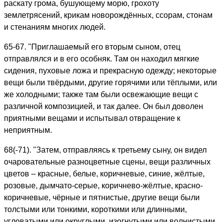
раскату грома, бушующему морю, грохоту
землетрясений, крикам новорождённых, ссорам, стонам
и стенаниям многих людей.
65-67. "Приглашаемый его вторым сыном, отец
отправлялся и в его особняк. Там он находил мягкие
сидения, пуховые ложа и прекрасную одежду; некоторые
вещи были твёрдыми, другие горячими или тёплыми, или
же холодными; также там были освежающие вещи с
различной композицией, и так далее. Он был доволен
приятными вещами и испытывал отвращение к
неприятным.
68(-71). "Затем, отправляясь к третьему сыну, он видел
очаровательные разноцветные сцены, вещи различных
цветов – красные, белые, коричневые, синие, жёлтые,
розовые, дымчато-серые, коричнево-жёлтые, красно-
коричневые, чёрные и пятнистые, другие вещи были
толстыми или тонкими, короткими или длинными,
угловатыми или округлыми, изогнутыми или волнистыми,