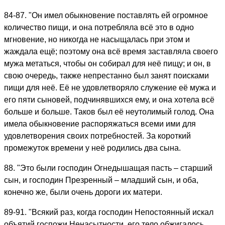
84-87. "Он имел обыкновение поставлять ей огромное
количество пищи, и она потребляла всё это в одно
мгновение, но никогда не насыщалась при этом и
жаждала ещё; поэтому она всё время заставляла своего
мужа метаться, чтобы он собирал для неё пищу; и он, в
свою очередь, также непрестанно был занят поисками
пищи для неё. Её не удовлетворяло служение её мужа и
его пяти сыновей, подчинявшихся ему, и она хотела всё
больше и больше. Таков был её неутолимый голод. Она
имела обыкновение распоряжаться всеми ими для
удовлетворения своих потребностей. За короткий
промежуток времени у неё родились два сына.
88. "Это были господин Огнедышащая пасть – старший
сын, и господин Презренный – младший сын, и оба,
конечно же, были очень дороги их матери.
89-91. "Всякий раз, когда господин Непостоянный искал
объятий госпожи Ненасытности, его тело обжигалось