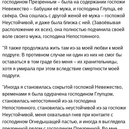
господином Презренным – была на содержании госпожи
Невежество – бабушки её мужа, и господина Глупца, её
свёкра. Она сошлась с другой женой её мужа – госпожой
Неустойчивой, и даже была близка с ней. (Завоёвывая
расположение их всех), она полностью подчинила своей
воле своего мужа, господина Непостоянного.
"Я также продолжала жить там из-за моей любви к моей
подруге. В противном случае ни один из них не смог бы
оставаться в том граде без меня – их хранительницы,
хотя я умирала при этом вследствие смертности моей
подруги.
"Иногда я становилась сокрытой госпожой Невежество,
временами я была одурачена господином Глупцом,
становилась непостоянной из-за господина
Непостоянного, становилась неустойчивой из-за госпожи
Неустойчивой, меня охватывал гнев при контакте с
господином Огнедышащей пастью, и иногда я выглядела
презренной рядом с господином Презренной. Во мне