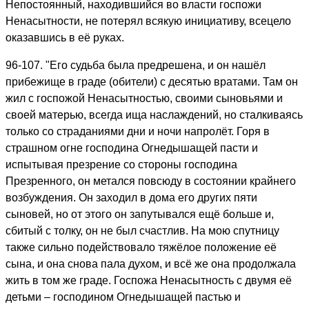
Непостоянный, находившийся во власти госпожи
Ненасытности, не потерял всякую инициативу, всецело
оказавшись в её руках.
96-107. "Его судьба была предрешена, и он нашёл
прибежище в граде (обители) с десятью вратами. Там он
жил с госпожой Ненасытностью, своими сыновьями и
своей матерью, всегда ища наслаждений, но сталкиваясь
только со страданиями дни и ночи напролёт. Горя в
страшном огне господина Огнедышащей пасти и
испытывая презрение со стороны господина
Презренного, он метался повсюду в состоянии крайнего
возбуждения. Он заходил в дома его других пяти
сыновей, но от этого он запутывался ещё больше и,
сбитый с толку, он не был счастлив. На мою спутницу
также сильно подействовало тяжёлое положение её
сына, и она снова пала духом, и всё же она продолжала
жить в том же граде. Госпожа Ненасытность с двумя её
детьми – господином Огнедышащей пастью и