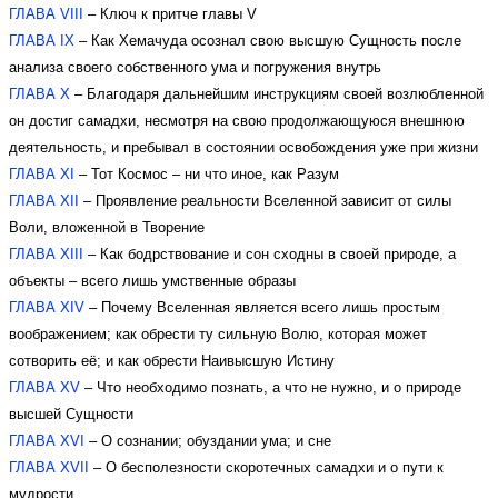
ГЛАВА VIII
– Ключ к притче главы V
ГЛАВА IX
– Как Хемачуда осознал свою высшую Сущность после
анализа своего собственного ума и погружения внутрь
ГЛАВА X
– Благодаря дальнейшим инструкциям своей возлюбленной
он достиг самадхи, несмотря на свою продолжающуюся внешнюю
деятельность, и пребывал в состоянии освобождения уже при жизни
ГЛАВА XI
– Тот Космос – ни что иное, как Разум
ГЛАВА XII
– Проявление реальности Вселенной зависит от силы
Воли, вложенной в Творение
ГЛАВА XIII
– Как бодрствование и сон сходны в своей природе, а
объекты – всего лишь умственные образы
ГЛАВА XIV
– Почему Вселенная является всего лишь простым
воображением; как обрести ту сильную Волю, которая может
сотворить её; и как обрести Наивысшую Истину
ГЛАВА XV
– Что необходимо познать, а что не нужно, и о природе
высшей Сущности
ГЛАВА XVI
– О сознании; обуздании ума; и сне
ГЛАВА XVII
– О бесполезности скоротечных самадхи и о пути к
мудрости