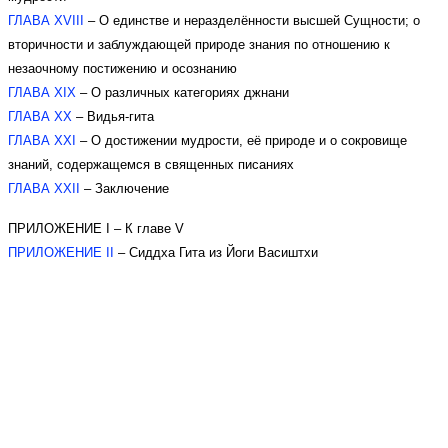
ГЛАВА XVIII
– О единстве и неразделённости высшей Сущности; о
вторичности и заблуждающей природе знания по отношению к
незаочному постижению и осознанию
ГЛАВА XIX
– О различных категориях джнани
ГЛАВА XX
– Видья-гита
ГЛАВА XXI
– О достижении мудрости, её природе и о сокровище
знаний, содержащемся в священных писаниях
ГЛАВА XXII
– Заключение
ПРИЛОЖЕНИЕ I – К главе V
ПРИЛОЖЕНИЕ II
– Сиддха Гита из Йоги Васиштхи