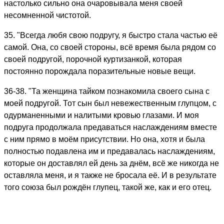
настолько сильно она очаровывала меня своей
несомненной чистотой.
35. "Всегда любя свою подругу, я быстро стала частью её
самой. Она, со своей стороны, всё время была рядом со
своей подругой, пopoчной кypтизaнкой, которая
постоянно порождала поразительные новые вещи.
36-38. "Та женщина тайком познакомила своего сына с
моей подругой. Тот сын был невежественным глупцом, с
одурманенными и налитыми кровью глазами. И моя
подруга продолжала предаваться наслаждениям вместе
с ним прямо в моём присутствии. Но она, хотя и была
полностью подавлена им и предавалась наслаждениям,
которые он доставлял ей день за днём, всё же никогда не
оставляла меня, и я также не бросала её. И в результате
того союза был рождён глупец, такой же, как и его отец.