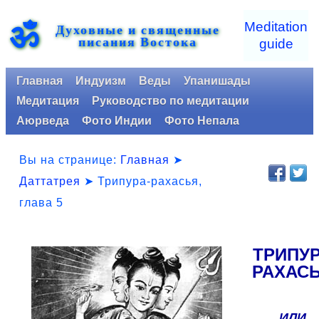
ॐ
Meditation
Духовные и священные
писания Востока
guide
Главная
Индуизм
Веды
Упанишады
Медитация
Руководство по медитации
Аюрведа
Фото Индии
Фото Непала
Вы на странице:
Главная
➤
Даттатрея
➤
Трипура-рахасья,
глава 5
ТРИПУ
РАХАС
ИЛИ