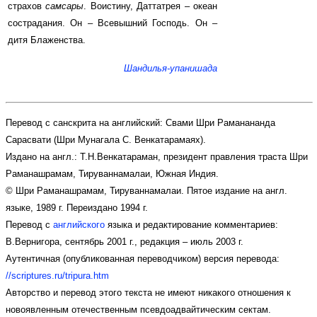
страхов
самсары
. Воистину, Даттатрея – океан
сострадания. Он – Всевышний Господь. Он –
дитя Блаженства.
Шандилья-упанишада
Перевод с санскрита на английский: Свами Шри Раманананда
Сарасвати (Шри Мунагала С. Венкатарамаях).
Издано на англ.: Т.Н.Венкатараман, президент правления траста Шри
Раманашрамам, Тируваннамалаи, Южная Индия.
© Шри Раманашрамам, Тируваннамалаи. Пятое издание на англ.
языке, 1989 г. Переиздано 1994 г.
Перевод с
английского
языка и редактирование комментариев:
В.Вернигора, сентябрь 2001 г., редакция – июль 2003 г.
Аутентичная (опубликованная переводчиком) версия перевода:
//scriptures.ru/tripura.htm
Авторство и перевод этого текста не имеют никакого отношения к
новоявленным отечественным псевдоадвайтическим сектам.