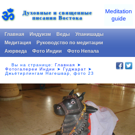
ॐ
Meditation
Духовные и священные
писания Востока
guide
Главная
Индуизм
Веды
Упанишады
Медитация
Руководство по медитации
Аюрведа
Фото Индии
Фото Непала
Вы на странице:
Главная
➤
Фотогалереи Индии
➤
Гуджарат
➤
Джьётирлингам Нагешвар, фото 23