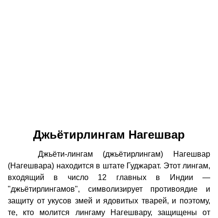
Джьётирлингам Нагешвар
Джьёти-лингам (джьётирлингам) Нагешвар
(Нагешвара) находится в штате Гуджарат. Этот лингам,
входящий в число 12 главных в Индии —
"джьётирлингамов", символизирует противоядие и
защиту от укусов змей и ядовитых тварей, и поэтому,
те, кто молится лингаму Нагешвару, защищены от