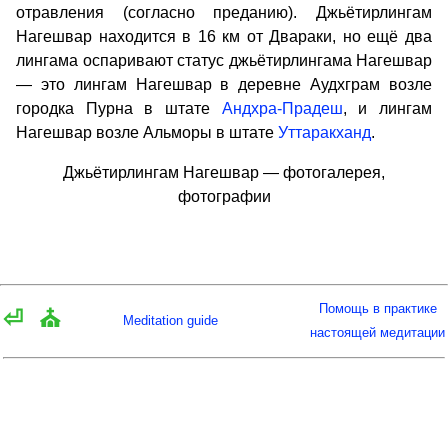
отравления (согласно преданию). Джьётирлингам
Нагешвар находится в 16 км от Двараки, но ещё два
лингама оспаривают статус джьётирлингама Нагешвар
— это лингам Нагешвар в деревне Аудхграм возле
городка Пурна в штате
Андхра-Прадеш
, и лингам
Нагешвар возле Альморы в штате
Уттаракханд
.
Джьётирлингам Нагешвар — фотогалерея,
фотографии
Помощь в практике
⏎
⛪
Meditation guide
настоящей медитации