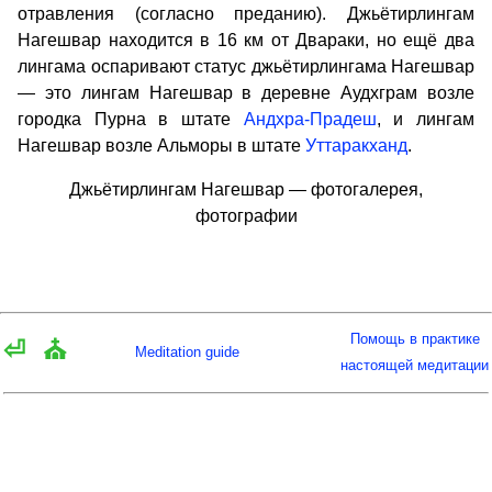
отравления (согласно преданию). Джьётирлингам
Нагешвар находится в 16 км от Двараки, но ещё два
лингама оспаривают статус джьётирлингама Нагешвар
— это лингам Нагешвар в деревне Аудхграм возле
городка Пурна в штате
Андхра-Прадеш
, и лингам
Нагешвар возле Альморы в штате
Уттаракханд
.
Джьётирлингам Нагешвар — фотогалерея,
фотографии
Помощь в практике
⏎
⛪
Meditation guide
настоящей медитации