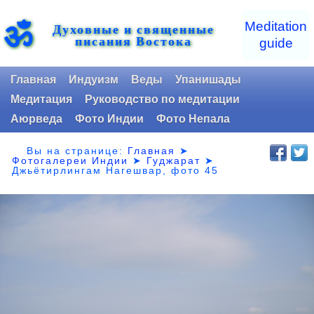
ॐ
Meditation
Духовные и священные
писания Востока
guide
Главная
Индуизм
Веды
Упанишады
Медитация
Руководство по медитации
Аюрведа
Фото Индии
Фото Непала
Вы на странице:
Главная
➤
Фотогалереи Индии
➤
Гуджарат
➤
Джьётирлингам Нагешвар, фото 45