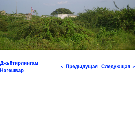
Джьётирлингам
Предыдущая
Следующая
<
>
Нагешвар