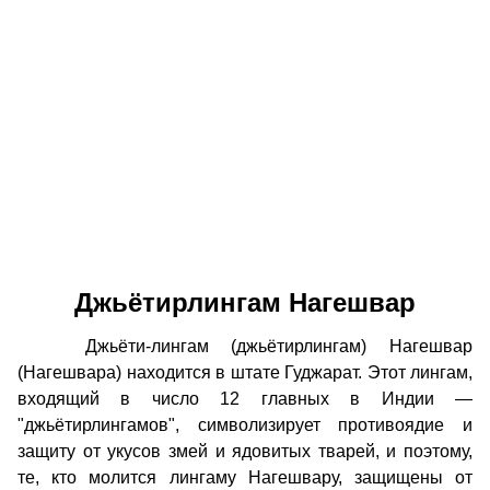
Джьётирлингам Нагешвар
Джьёти-лингам (джьётирлингам) Нагешвар
(Нагешвара) находится в штате Гуджарат. Этот лингам,
входящий в число 12 главных в Индии —
"джьётирлингамов", символизирует противоядие и
защиту от укусов змей и ядовитых тварей, и поэтому,
те, кто молится лингаму Нагешвару, защищены от