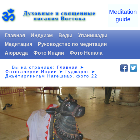
ॐ
Meditation
Духовные и священные
писания Востока
guide
Главная
Индуизм
Веды
Упанишады
Медитация
Руководство по медитации
Аюрведа
Фото Индии
Фото Непала
Вы на странице:
Главная
➤
Фотогалереи Индии
➤
Гуджарат
➤
Джьётирлингам Нагешвар, фото 22