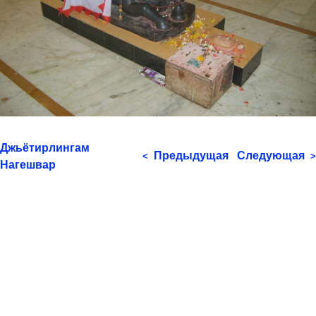
Джьётирлингам
Предыдущая
Следующая
<
>
Нагешвар