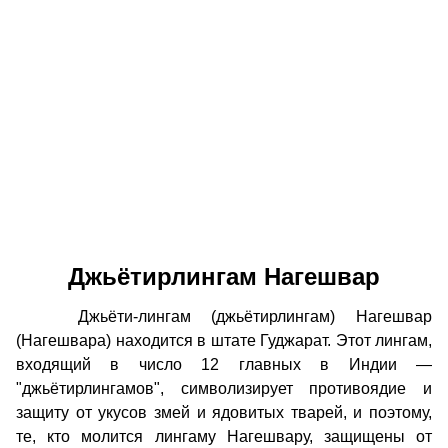
Джьётирлингам Нагешвар
Джьёти-лингам (джьётирлингам) Нагешвар
(Нагешвара) находится в штате Гуджарат. Этот лингам,
входящий в число 12 главных в Индии —
"джьётирлингамов", символизирует противоядие и
защиту от укусов змей и ядовитых тварей, и поэтому,
те, кто молится лингаму Нагешвару, защищены от