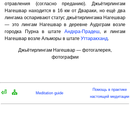
отравления (согласно преданию). Джьётирлингам
Нагешвар находится в 16 км от Двараки, но ещё два
лингама оспаривают статус джьётирлингама Нагешвар
— это лингам Нагешвар в деревне Аудхграм возле
городка Пурна в штате
Андхра-Прадеш
, и лингам
Нагешвар возле Альморы в штате
Уттаракханд
.
Джьётирлингам Нагешвар — фотогалерея,
фотографии
Помощь в практике
⏎
⛪
Meditation guide
настоящей медитации