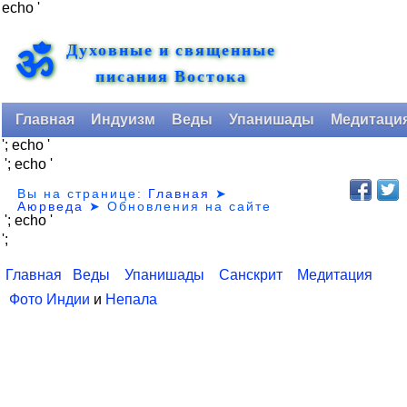
echo '
Духовные и священные
ॐ
писания Востока
Главная
Индуизм
Веды
Упанишады
Медитаци
'; echo '
'; echo '
Вы на странице:
Главная
➤
Аюрведа
➤
Обновления на сайте
'; echo '
';
Главная
Веды
Упанишады
Санскрит
Медитация
Фото Индии
и
Непала