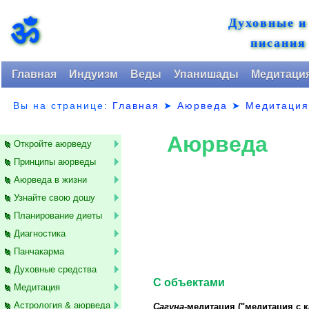
Духовные и
ॐ
писания
Главная
Индуизм
Веды
Упанишады
Медитаци
Вы на странице:
Главная
➤
Аюрведа
➤
Медитаци
Аюрведа
Откройте аюрведу
Принципы аюрведы
Аюрведа в жизни
Узнайте свою дошу
Планирование диеты
Диагностика
Панчакарма
Духовные средства
С объектами
Медитация
Астрология & аюрведа
Сагуна
-медитация ("медитация с к