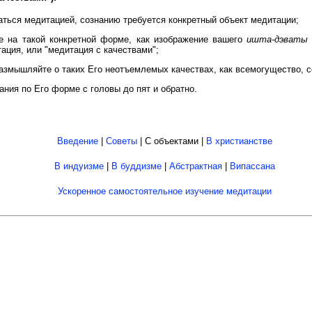
аться медитацией, сознанию требуется конкретный объект медитации;
е на такой конкретной форме, как изображение вашего
ишта-дэваты
тация, или "медитация с качествами";
азмышляйте о таких Его неотъемлемых качествах, как всемогущество, с
ния по Его форме с головы до пят и обратно.
Введение
|
Советы
| С объектами |
В христианстве
В индуизме
|
В буддизме
|
Абстрактная
|
Випассана
Ускоренное самостоятельное изучение медитации