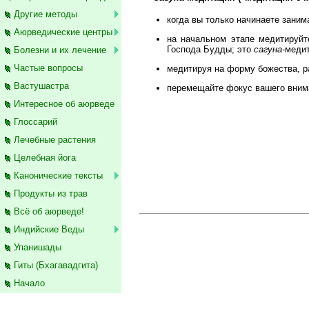
Другие методы
когда вы только начинаете заним
Аюрведические центры
на начальном этапе медитируйт
Господа Будды; это
сагуна
-меди
Болезни и их лечение
Частые вопросы
медитируя на форму божества, р
Вастушастра
перемещайте фокус вашего внима
Интересное об аюрведе
Глоссарий
Лечебные растения
Целебная йога
Канонические тексты
Продукты из трав
Всё об аюрведе!
Индийские Веды
Упанишады
Гиты (Бхагавадгита)
Начало