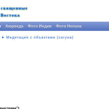
 священные
 Востока
я
Аюрведа
Фото Индии
Фото Непала
я
➤
Медитация с объектами (сагуна)
ачествами"):