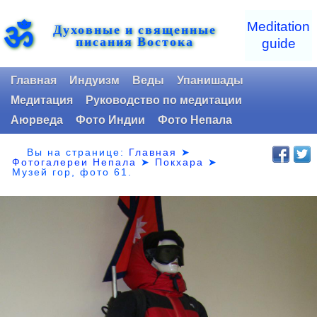
ॐ
Meditation
Духовные и священные
писания Востока
guide
Главная
Индуизм
Веды
Упанишады
Медитация
Руководство по медитации
Аюрведа
Фото Индии
Фото Непала
Вы на странице:
Главная
➤
Фотогалереи Непала
➤
Покхара
➤
Музей гор,
фото 61.