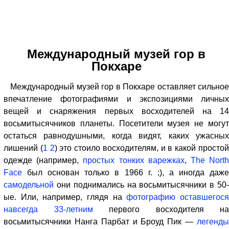
Международный музей гор в
Покхаре
Международный музей гор в Покхаре оставляет сильное
впечатление фотографиями и экспозициями личных
вещей и снаряжения первых восходителей на 14
восьмитысячников планеты. Посетители музея не могут
остаться равнодушными, когда видят, каких ужасных
лишений (
1
2
) это стоило восходителям, и в какой просто
одежде (например,
простых тонких варежках
,
The Nort
Face
был основан только в 1966 г. ;), а иногда даже
самодельной
они поднимались на восьмитысячники в 50-
ые. Или, например, глядя на
фотографию оставшегос
навсегда 33-летним
первого восходителя на
восьмитысячники Нанга Парбат и Броуд Пик —
легенды