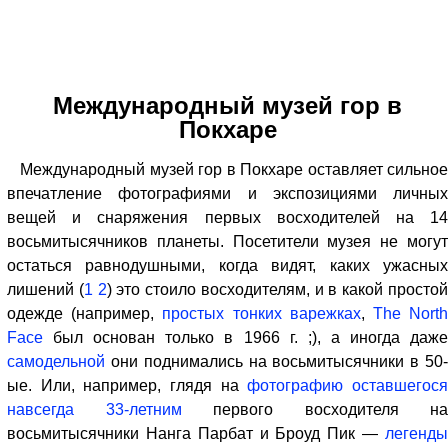
Международный музей гор в
Покхаре
Международный музей гор в Покхаре оставляет сильное
впечатление фотографиями и экспозициями личных
вещей и снаряжения первых восходителей на 14
восьмитысячников планеты. Посетители музея не могут
остаться равнодушными, когда видят, каких ужасных
лишений (
1
2
) это стоило восходителям, и в какой просто
одежде (например,
простых тонких варежках
,
The Nort
Face
был основан только в 1966 г. ;), а иногда даже
самодельной
они поднимались на восьмитысячники в 50-
ые. Или, например, глядя на
фотографию оставшегос
навсегда 33-летним
первого восходителя на
восьмитысячники Нанга Парбат и Броуд Пик —
легенды