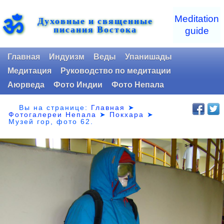
ॐ
Meditation
Духовные и священные
писания Востока
guide
Главная
Индуизм
Веды
Упанишады
Медитация
Руководство по медитации
Аюрведа
Фото Индии
Фото Непала
Вы на странице:
Главная
➤
Фотогалереи Непала
➤
Покхара
➤
Музей гор,
фото 62.