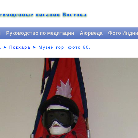
 священные писания Востока
я
Руководство по медитации
Аюрведа
Фото Инди
а
➤
Покхара
➤ Музей гор,
фото 60.