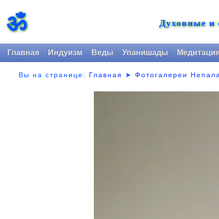
ॐ
Духовные и
Главная
Индуизм
Веды
Упанишады
Медитаци
Вы на странице:
Главная
➤
Фотогалереи Непал