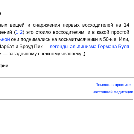
е
ных вещей и снаряжения первых восходителей на 14
шений (
1
2
) это стоило восходителям, и в какой простой
ьной
они поднимались на восьмитысячники в 50-ые. Или,
Парбат и Броуд Пик —
легенды альпинизма Германа Буля
и — загадочному снежному человеку ;)
афии
Помощь в практике
настоящей медитации