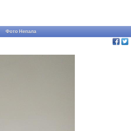
и
Фото Непала